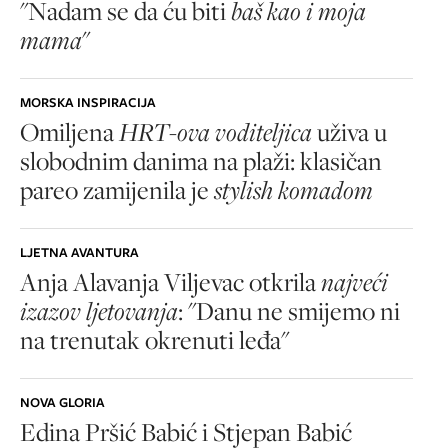
"Nadam se da ću biti
baš kao i moja
mama
"
MORSKA INSPIRACIJA
Omiljena
HRT-ova voditeljica
uživa u
slobodnim danima na plaži: klasičan
pareo zamijenila je
stylish komadom
LJETNA AVANTURA
Anja Alavanja Viljevac otkrila
najveći
izazov ljetovanja
: "Danu ne smijemo ni
na trenutak okrenuti leđa"
NOVA GLORIA
Edina Pršić Babić i Stjepan Babić