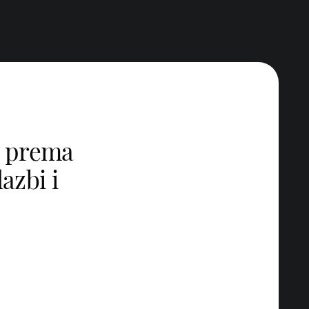
av prema
azbi i