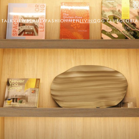
TALK
VIEW
BEAUTY
FASHION
MEN
LIVING
GG CLUB
GLORIA