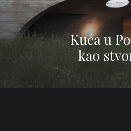
Kuća u Po
kao stvo