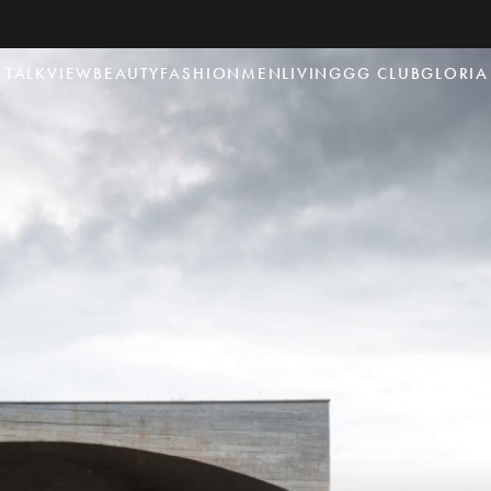
TALK
VIEW
BEAUTY
FASHION
MEN
LIVING
GG CLUB
GLORIA