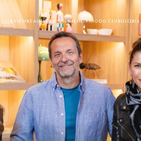
TALK
VIEW
BEAUTY
FASHION
MEN
LIVING
GG CLUB
GLORIA