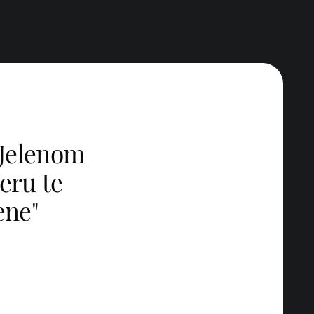
s Jelenom
peru te
ene"