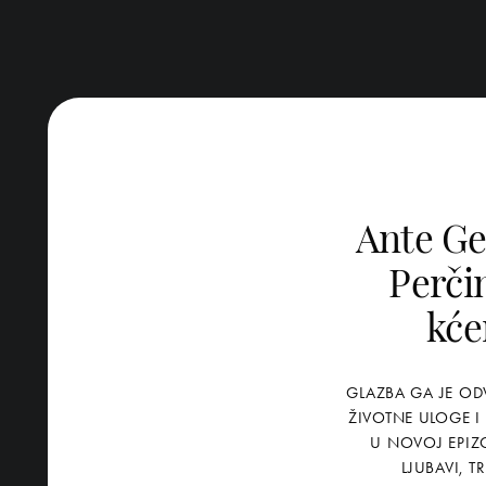
Ante Gel
Perčin
kće
GLAZBA GA JE OD
ŽIVOTNE ULOGE I 
U NOVOJ EPIZ
LJUBAVI, 