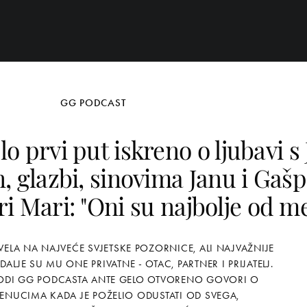
GG PODCAST
o prvi put iskreno o ljubavi 
, glazbi, sinovima Janu i Gaš
ri Mari: "Oni su najbolje od m
VELA NA NAJVEĆE SVJETSKE POZORNICE, ALI NAJVAŽNIJE
DALJE SU MU ONE PRIVATNE - OTAC, PARTNER I PRIJATELJ.
ODI GG PODCASTA ANTE GELO OTVORENO GOVORI O
TRENUCIMA KADA JE POŽELIO ODUSTATI OD SVEGA,