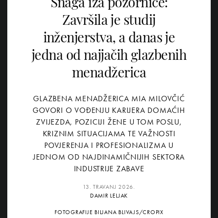
Snaga iza pozornice:
Završila je studij
inženjerstva, a danas je
jedna od najjačih glazbenih
menadžerica
GLAZBENA MENADŽERICA MIA MILOVČIĆ
GOVORI O VOĐENJU KARIJERA DOMAĆIH
ZVIJEZDA, POZICIJI ŽENE U TOM POSLU,
KRIZNIM SITUACIJAMA TE VAŽNOSTI
POVJERENJA I PROFESIONALIZMA U
JEDNOM OD NAJDINAMIČNIJIH SEKTORA
INDUSTRIJE ZABAVE
13. TRAVANJ 2026.
DAMIR LELJAK
FOTOGRAFIJE BILJANA BLIVAJS/CROPIX