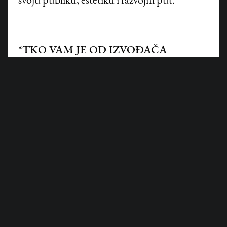
svoju publiku, estetiku i razvojni put.
©
HANZA MEDIA d.o.o 2026. Sva prava pridržana
*TKO VAM JE OD IZVOĐAČA
NAJIZAZOVNIJI - MOŽDA JAKOV
JOZINOVIĆ, KOJI JE PREKO NOĆI
POSTAO REGIONALNA ZVIJEZDA?
- Svaki izvođač je osoba za sebe, sa svojim
putem. Moj je zadatak biti uz njih na tom
putu. Jakov je mlad i u fazi snažnog rasta
karijere, što nosi puno dinamike.
*GRADITE LI KARIJERU IZVOĐAČA