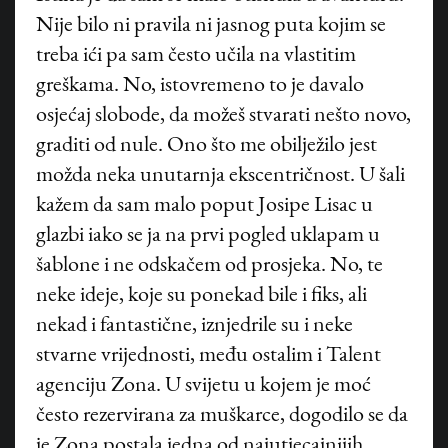
Nije bilo ni pravila ni jasnog puta kojim se
treba ići pa sam često učila na vlastitim
greškama. No, istovremeno to je davalo
osjećaj slobode, da možeš stvarati nešto novo,
graditi od nule. Ono što me obilježilo jest
možda neka unutarnja ekscentričnost. U šali
kažem da sam malo poput Josipe Lisac u
glazbi iako se ja na prvi pogled uklapam u
šablone i ne odskačem od prosjeka. No, te
neke ideje, koje su ponekad bile i fiks, ali
nekad i fantastične, iznjedrile su i neke
stvarne vrijednosti, među ostalim i Talent
agenciju Zona. U svijetu u kojem je moć
često rezervirana za muškarce, dogodilo se da
je Zona postala jedna od najutjecajnijih