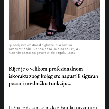
Ljubitelj sam elektronske glazbe, bila sam na
Tomorrowlandu, išla sam nekoliko puta na Exit, a u
Madridu poznajem gotovo cijelu klupsku scenu
Riječ je o velikom profesionalnom
iskoraku zbog kojeg ste napustili siguran
posao i uredničku funkciju...
Istina je da sam se malo otisnula u avanturu.