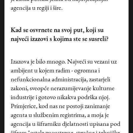
agencija u regiji i šire.
Kad se osvrnete na svoj put, koji su
najveći izazovi s kojima ste se susreli?
Izazova je bilo mnogo. Najveći su vezani uz
ambijent u kojem radim - ogromna i
nefunkcionalna administracija, zastarjeli
zakoni, sveopće nerazumijevanje kulturne
industrije i gotovo nikakva podrška njoj.
©
HANZA MEDIA d.o.o 2026. Sva prava pridržana
Primjerice, kod nas ne postoji zanimanje
agenta u službenim registrima, a moja je
agencija u šifrarniku djelatnosti upisana pod