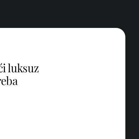
ći luksuz
reba