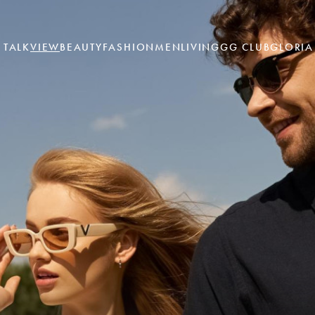
TALK
VIEW
BEAUTY
FASHION
MEN
LIVING
GG CLUB
GLORIA