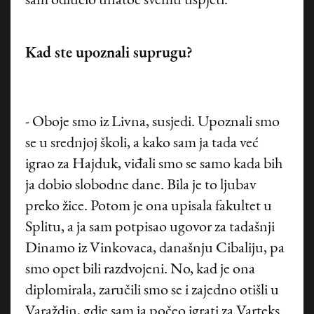
sam odlučio unatoč svemu uspjeti.
Kad ste upoznali suprugu?
- Oboje smo iz Livna, susjedi. Upoznali smo
se u srednjoj školi, a kako sam ja tada već
igrao za Hajduk, viđali smo se samo kada bih
ja dobio slobodne dane. Bila je to ljubav
preko žice. Potom je ona upisala fakultet u
Splitu, a ja sam potpisao ugovor za tadašnji
Dinamo iz Vinkovaca, današnju Cibaliju, pa
smo opet bili razdvojeni. No, kad je ona
diplomirala, zaručili smo se i zajedno otišli u
Varaždin, gdje sam ja počeo igrati za Varteks.