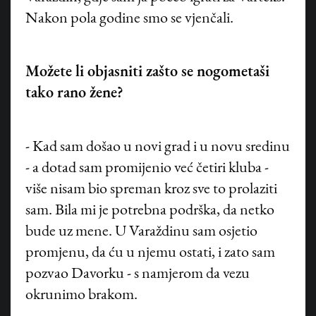
Nakon pola godine smo se vjenčali.
Možete li objasniti zašto se nogometaši
tako rano žene?
- Kad sam došao u novi grad i u novu sredinu
- a dotad sam promijenio već četiri kluba -
više nisam bio spreman kroz sve to prolaziti
sam. Bila mi je potrebna podrška, da netko
bude uz mene. U Varaždinu sam osjetio
©
HANZA MEDIA d.o.o 2026. Sva prava pridržana
promjenu, da ću u njemu ostati, i zato sam
pozvao Davorku - s namjerom da vezu
okrunimo brakom.