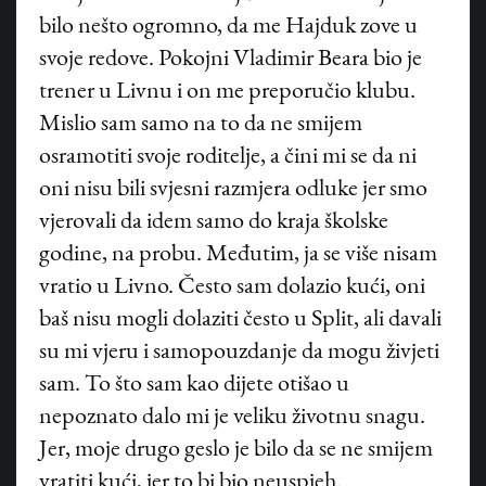
bilo nešto ogromno, da me Hajduk zove u
svoje redove. Pokojni Vladimir Beara bio je
trener u Livnu i on me preporučio klubu.
Mislio sam samo na to da ne smijem
osramotiti svoje roditelje, a čini mi se da ni
oni nisu bili svjesni razmjera odluke jer smo
vjerovali da idem samo do kraja školske
godine, na probu. Međutim, ja se više nisam
vratio u Livno. Često sam dolazio kući, oni
baš nisu mogli dolaziti često u Split, ali davali
su mi vjeru i samopouzdanje da mogu živjeti
sam. To što sam kao dijete otišao u
nepoznato dalo mi je veliku životnu snagu.
Jer, moje drugo geslo je bilo da se ne smijem
vratiti kući, jer to bi bio neuspjeh.