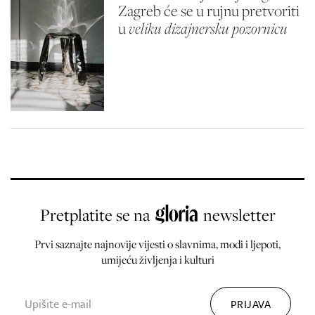
Zagreb će se u rujnu pretvoriti
u
veliku dizajnersku pozornicu
Pretplatite se na
newsletter
Prvi saznajte najnovije vijesti o slavnima, modi i ljepoti,
umijeću življenja i kulturi