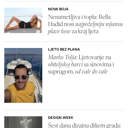
NOVA BOJA
Nenametljiva i topla: Bella
Hadid nosi
najpoželjniju nijansu
plave kose
za kraj ljeta
LJETO BEZ PLANA
Marko Tolja
: Ljetovanje na
obiteljskoj barci
sa sinovima i
suprugom,
od vale do vale
DESIGN WEEK
Šest dana dizajna diljem grada: