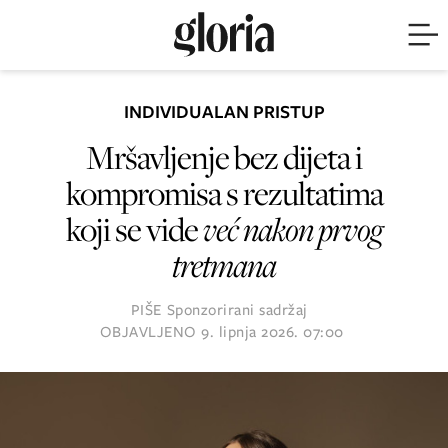
INDIVIDUALAN PRISTUP
Mršavljenje bez dijeta i
kompromisa s rezultatima
koji se vide
već nakon prvog
tretmana
PIŠE
Sponzorirani sadržaj
OBJAVLJENO
9. lipnja 2026. 07:00