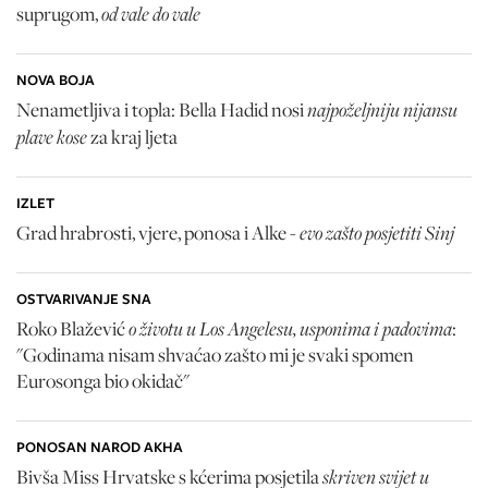
od vale do vale
suprugom,
NOVA BOJA
najpoželjniju nijansu
Nenametljiva i topla: Bella Hadid nosi
plave kose
za kraj ljeta
IZLET
evo zašto posjetiti Sinj
Grad hrabrosti, vjere, ponosa i Alke -
OSTVARIVANJE SNA
o životu u Los Angelesu, usponima i padovima
Roko Blažević
:
"Godinama nisam shvaćao zašto mi je svaki spomen
Eurosonga bio okidač"
PONOSAN NAROD AKHA
skriven svijet u
Bivša Miss Hrvatske s kćerima posjetila