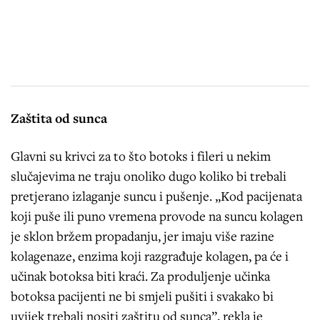
Zaštita od sunca
Glavni su krivci za to što botoks i fileri u nekim
slučajevima ne traju onoliko dugo koliko bi trebali
pretjerano izlaganje suncu i pušenje. „Kod pacijenata
koji puše ili puno vremena provode na suncu kolagen
je sklon bržem propadanju, jer imaju više razine
kolagenaze, enzima koji razgrađuje kolagen, pa će i
učinak botoksa biti kraći. Za produljenje učinka
botoksa pacijenti ne bi smjeli pušiti i svakako bi
uvijek trebali nositi zaštitu od sunca”, rekla je