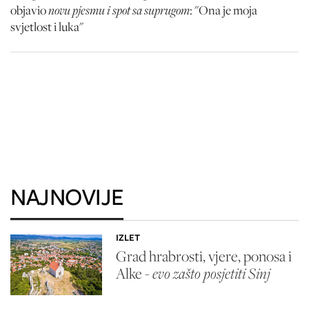
novu pjesmu i spot sa suprugom
objavio
: "Ona je moja
svjetlost i luka"
NAJNOVIJE
IZLET
Grad hrabrosti, vjere, ponosa i
Alke -
evo zašto posjetiti Sinj