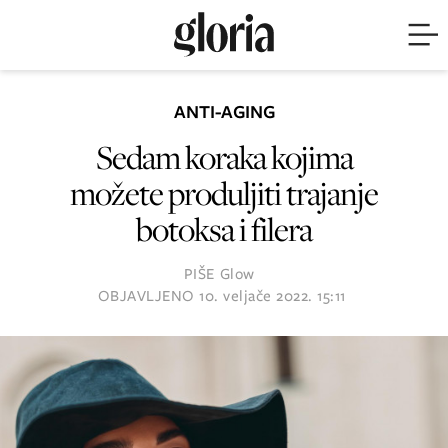
ANTI-AGING
Sedam koraka kojima
možete produljiti trajanje
botoksa i filera
PIŠE
Glow
OBJAVLJENO
10. veljače 2022. 15:11