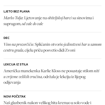
LJETO BEZ PLANA
Marko Tolja
obiteljskoj barci
: Ljetovanje na
sa sinovima i
od vale do vale
suprugom,
DEC
Vino na prozorčiću
jedinstveni bar u samom
: Splićanin otvorio
centru grada
, cijelu priču posvetio didi Zvoni
LEKCIJA IZ STILA
niti
Američka manekenka Karlie Kloss ne posustaje stilom
u vrijeme velikih vrućina,
održala je lekciju iz lijepog
odijevanja
NOVI POČETAK
Naš glazbenik nakon velikog hita krenuo u solo vode i