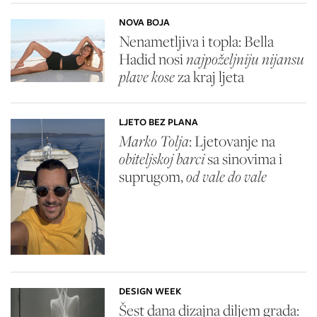
NOVA BOJA
Nenametljiva i topla: Bella
Hadid nosi
najpoželjniju nijansu
plave kose
za kraj ljeta
LJETO BEZ PLANA
Marko Tolja
: Ljetovanje na
obiteljskoj barci
sa sinovima i
suprugom,
od vale do vale
DESIGN WEEK
Šest dana dizajna diljem grada: