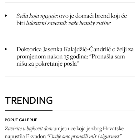
Svila koja njeguje
: ovo je domaći brend koji će
biti
luksuzni saveznik vaše beauty rutine
Doktorica Jasenka Kalajdžić-Čandrlić o želji za
promjenom nakon 15 godina: "Pronašla sam
nišu za pokretanje posla"
TRENDING
POPUT GALERIJE
Zavirite u bajkovit dom
umjetnice koja je zbog Hrvatske
"Ovdje smo pronašli mir i sigurnost"
napustila Ekvador: