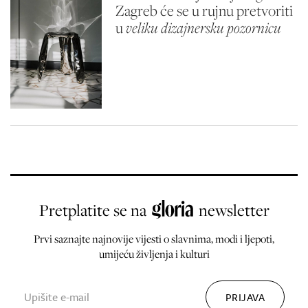
Zagreb će se u rujnu pretvoriti
u
veliku dizajnersku pozornicu
Pretplatite se na
newsletter
Prvi saznajte najnovije vijesti o slavnima, modi i ljepoti,
umijeću življenja i kulturi