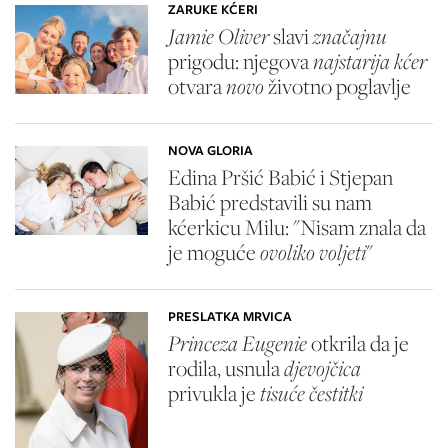
ZARUKE KĆERI
Jamie Oliver
slavi
značajnu
prigodu: njegova
najstarija kćer
otvara
novo
životno poglavlje
NOVA GLORIA
Edina Pršić Babić i Stjepan
Babić predstavili su nam
kćerkicu Milu: "Nisam znala da
je moguće
ovoliko voljeti
"
PRESLATKA MRVICA
Princeza Eugenie
otkrila da je
rodila, usnula
djevojčica
privukla je
tisuće čestitki