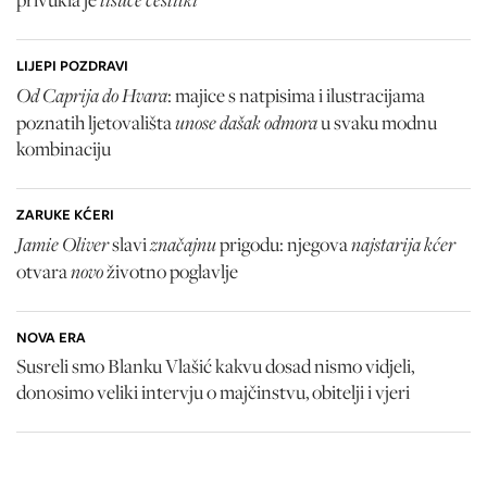
LIJEPI POZDRAVI
Od Caprija do Hvara
: majice s natpisima i ilustracijama
unose dašak odmora
poznatih ljetovališta
u svaku modnu
kombinaciju
ZARUKE KĆERI
Jamie Oliver
značajnu
najstarija kćer
slavi
prigodu: njegova
novo
otvara
životno poglavlje
NOVA ERA
Susreli smo Blanku Vlašić kakvu dosad nismo vidjeli,
donosimo veliki intervju o majčinstvu, obitelji i vjeri