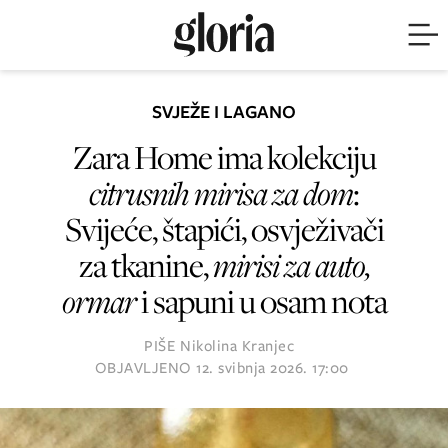
SVJEŽE I LAGANO
Zara Home ima kolekciju
citrusnih mirisa za dom
:
Svijeće, štapići, osvježivači
za tkanine,
mirisi za auto,
ormar
i sapuni u osam nota
PIŠE
Nikolina Kranjec
OBJAVLJENO
12. svibnja 2026. 17:00