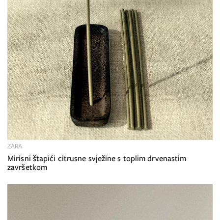
ZARA
Mirisni štapići citrusne svježine s toplim drvenastim
završetkom