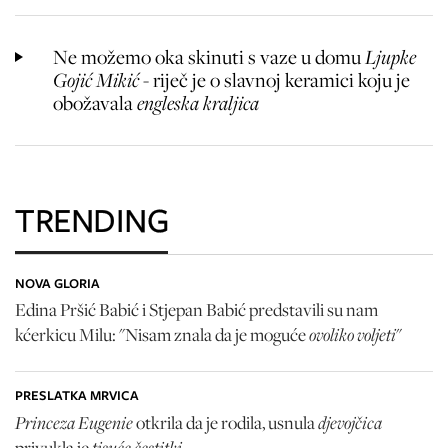
Ne možemo oka skinuti s vaze u domu
Ljupke
Gojić Mikić
- riječ je o slavnoj keramici koju je
obožavala
engleska kraljica
TRENDING
NOVA GLORIA
Edina Pršić Babić i Stjepan Babić predstavili su nam
ovoliko voljeti
kćerkicu Milu: "Nisam znala da je moguće
"
PRESLATKA MRVICA
Princeza Eugenie
djevojčica
otkrila da je rodila, usnula
tisuće čestitki
privukla je