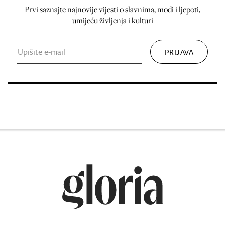
Prvi saznajte najnovije vijesti o slavnima, modi i ljepoti,
umijeću življenja i kulturi