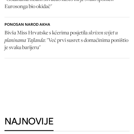
Eurosonga bio okidač"
PONOSAN NAROD AKHA
skriven svijet u
Bivša Miss Hrvatske s kćerima posjetila
planinama Tajlanda
: "Već prvi susret s domaćinima poništio
je svaku barijeru"
NAJNOVIJE