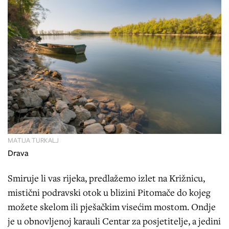
MATIJA TURKALJ
Drava
Smiruje li vas rijeka, predlažemo izlet na Križnicu,
mistični podravski otok u blizini Pitomače do kojeg
možete skelom ili pješačkim visećim mostom. Ondje
je u obnovljenoj karauli Centar za posjetitelje, a jedini