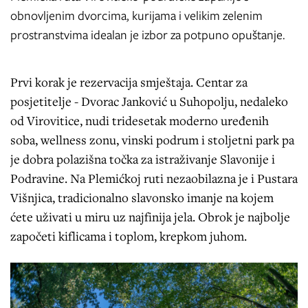
obnovljenim dvorcima, kurijama i velikim zelenim
prostranstvima idealan je izbor za potpuno opuštanje.
Prvi korak je rezervacija smještaja. Centar za
posjetitelje - Dvorac Janković u Suhopolju, nedaleko
od Virovitice, nudi tridesetak moderno uređenih
soba, wellness zonu, vinski podrum i stoljetni park pa
je dobra polazišna točka za istraživanje Slavonije i
Podravine. Na Plemićkoj ruti nezaobilazna je i Pustara
Višnjica, tradicionalno slavonsko imanje na kojem
ćete uživati u miru uz najfinija jela. Obrok je najbolje
započeti kiflicama i toplom, krepkom juhom.