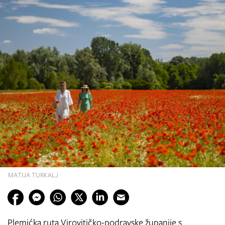
MATIJA TURKALJ
Plemićka ruta Virovitičko-podravske županije s