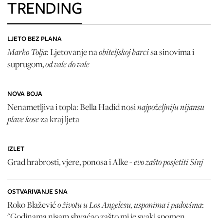
TRENDING
LJETO BEZ PLANA
Marko Tolja
obiteljskoj barci
: Ljetovanje na
sa sinovima i
od vale do vale
suprugom,
NOVA BOJA
najpoželjniju nijansu
Nenametljiva i topla: Bella Hadid nosi
plave kose
za kraj ljeta
IZLET
evo zašto posjetiti Sinj
Grad hrabrosti, vjere, ponosa i Alke -
OSTVARIVANJE SNA
o životu u Los Angelesu, usponima i padovima
Roko Blažević
:
"Godinama nisam shvaćao zašto mi je svaki spomen