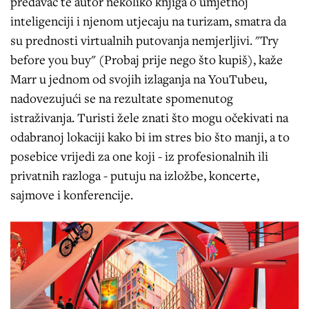
predavač te autor nekoliko knjiga o umjetnoj
inteligenciji i njenom utjecaju na turizam, smatra da
su prednosti virtualnih putovanja nemjerljivi. "Try
before you buy" (Probaj prije nego što kupiš), kaže
Marr u jednom od svojih izlaganja na YouTubeu,
nadovezujući se na rezultate spomenutog
istraživanja. Turisti žele znati što mogu očekivati na
odabranoj lokaciji kako bi im stres bio što manji, a to
posebice vrijedi za one koji - iz profesionalnih ili
privatnih razloga - putuju na izložbe, koncerte,
sajmove i konferencije.