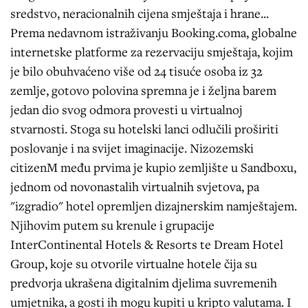
sredstvo, neracionalnih cijena smještaja i hrane...
Prema nedavnom istraživanju Booking.coma, globalne
internetske platforme za rezervaciju smještaja, kojim
je bilo obuhvaćeno više od 24 tisuće osoba iz 32
zemlje, gotovo polovina spremna je i željna barem
jedan dio svog odmora provesti u virtualnoj
stvarnosti. Stoga su hotelski lanci odlučili proširiti
poslovanje i na svijet imaginacije. Nizozemski
citizenM među prvima je kupio zemljište u Sandboxu,
jednom od novonastalih virtualnih svjetova, pa
"izgradio" hotel opremljen dizajnerskim namještajem.
Njihovim putem su krenule i grupacije
InterContinental Hotels & Resorts te Dream Hotel
Group, koje su otvorile virtualne hotele čija su
predvorja ukrašena digitalnim djelima suvremenih
umjetnika, a gosti ih mogu kupiti u kripto valutama. I