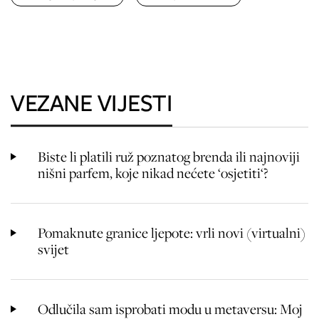
VEZANE VIJESTI
Biste li platili ruž poznatog brenda ili najnoviji
nišni parfem, koje nikad nećete ‘osjetiti‘?
Pomaknute granice ljepote: vrli novi (virtualni)
svijet
Odlučila sam isprobati modu u metaversu: Moj