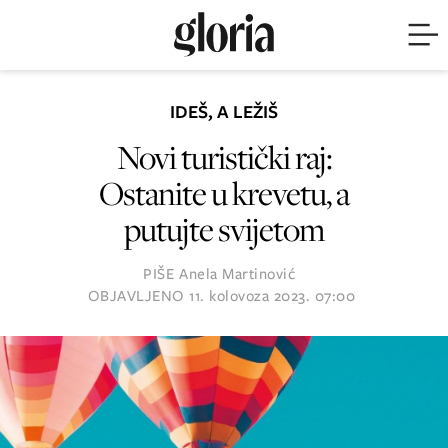
IDEŠ, A LEŽIŠ
Novi turistički raj:
Ostanite u krevetu, a
putujte svijetom
PIŠE
Anela Martinović
OBJAVLJENO
11. kolovoza 2023. 07:00