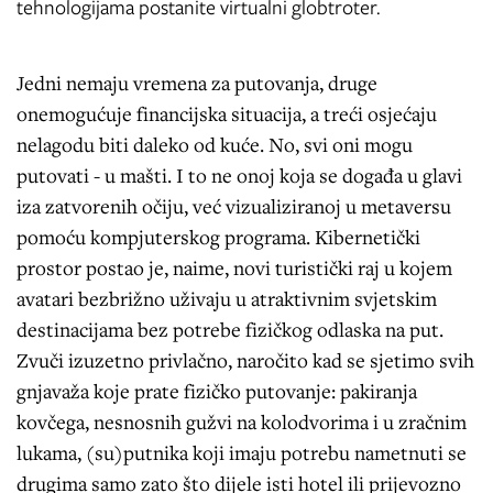
tehnologijama postanite virtualni globtroter.
Jedni nemaju vremena za putovanja, druge
onemogućuje financijska situacija, a treći osjećaju
nelagodu biti daleko od kuće. No, svi oni mogu
putovati - u mašti. I to ne onoj koja se događa u glavi
iza zatvorenih očiju, već vizualiziranoj u metaversu
pomoću kompjuterskog programa. Kibernetički
prostor postao je, naime, novi turistički raj u kojem
avatari bezbrižno uživaju u atraktivnim svjetskim
destinacijama bez potrebe fizičkog odlaska na put.
Zvuči izuzetno privlačno, naročito kad se sjetimo svih
gnjavaža koje prate fizičko putovanje: pakiranja
kovčega, nesnosnih gužvi na kolodvorima i u zračnim
lukama, (su)putnika koji imaju potrebu nametnuti se
drugima samo zato što dijele isti hotel ili prijevozno