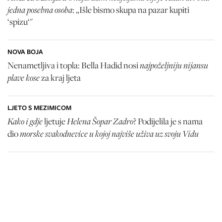
jedna posebna osoba
: „Išle bismo skupa na pazar kupiti
‘spizu‘"
NOVA BOJA
najpoželjniju nijansu
Nenametljiva i topla: Bella Hadid nosi
plave kose
za kraj ljeta
LJETO S MEZIMICOM
Kako i gdje
Helena Šopar Zadro
ljetuje
? Podijelila je s nama
morske svakodnevice u kojoj najviše uživa uz svoju Vidu
dio