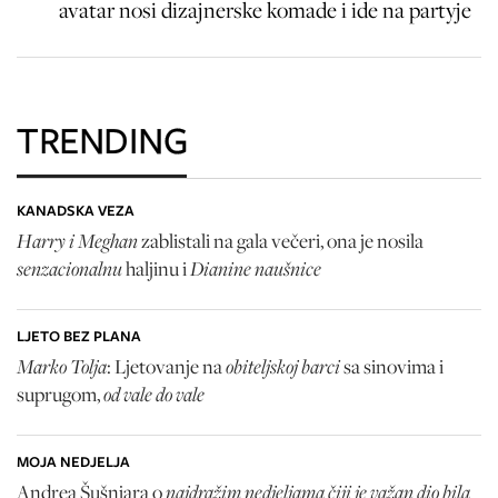
avatar nosi dizajnerske komade i ide na partyje
TRENDING
KANADSKA VEZA
Harry i Meghan
zablistali na gala večeri, ona je nosila
senzacionalnu
Dianine naušnice
haljinu i
LJETO BEZ PLANA
Marko Tolja
obiteljskoj barci
: Ljetovanje na
sa sinovima i
od vale do vale
suprugom,
MOJA NEDJELJA
najdražim nedjeljama čiji je važan dio bila
Andrea Šušnjara o