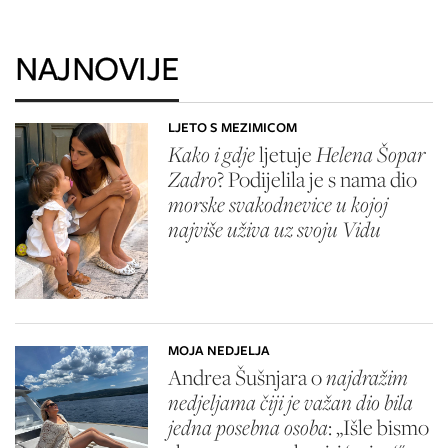
NAJNOVIJE
LJETO S MEZIMICOM
Kako i gdje
ljetuje
Helena Šopar
Zadro
? Podijelila je s nama dio
morske svakodnevice u kojoj
najviše uživa uz svoju Vidu
MOJA NEDJELJA
Andrea Šušnjara o
najdražim
nedjeljama čiji je važan dio bila
jedna posebna osoba
: „Išle bismo