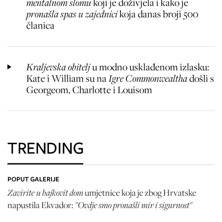
mentalnom slomu
koji je doživjela i kako je
pronašla spas u zajednici
koja danas broji 500
članica
Kraljevska obitelj
u modno usklađenom izlasku:
Kate i William su na
Igre Commonwealtha
došli s
Georgeom, Charlotte i Louisom
TRENDING
POPUT GALERIJE
Zavirite u bajkovit dom
umjetnice koja je zbog Hrvatske
"Ovdje smo pronašli mir i sigurnost"
napustila Ekvador: