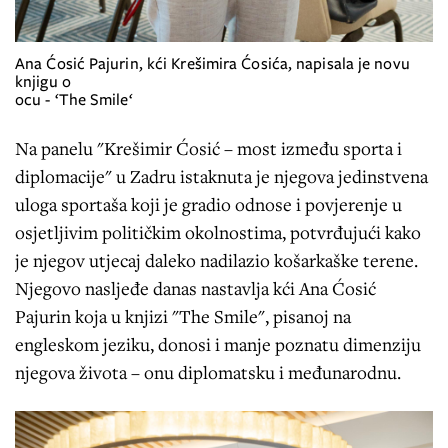
Ana Ćosić Pajurin, kći Krešimira Ćosića, napisala je novu
knjigu o
ocu - ‘The Smile‘
Na panelu "Krešimir Ćosić – most između sporta i
diplomacije" u Zadru istaknuta je njegova jedinstvena
uloga sportaša koji je gradio odnose i povjerenje u
osjetljivim političkim okolnostima, potvrđujući kako
je njegov utjecaj daleko nadilazio košarkaške terene.
Njegovo nasljeđe danas nastavlja kći Ana Ćosić
Pajurin koja u knjizi "The Smile", pisanoj na
engleskom jeziku, donosi i manje poznatu dimenziju
njegova života – onu diplomatsku i međunarodnu.