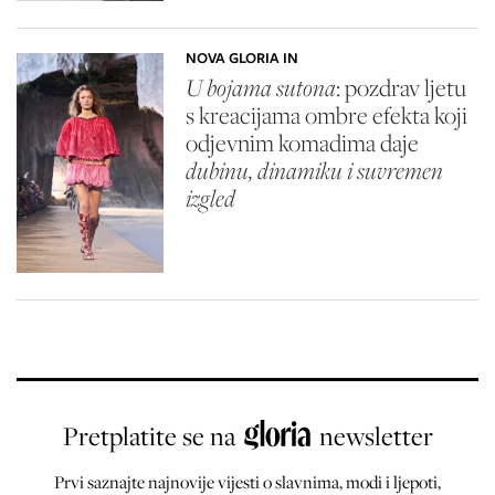
NOVA GLORIA IN
U bojama sutona
: pozdrav ljetu
s kreacijama ombre efekta koji
odjevnim komadima daje
dubinu, dinamiku i suvremen
izgled
Pretplatite se na
newsletter
Prvi saznajte najnovije vijesti o slavnima, modi i ljepoti,