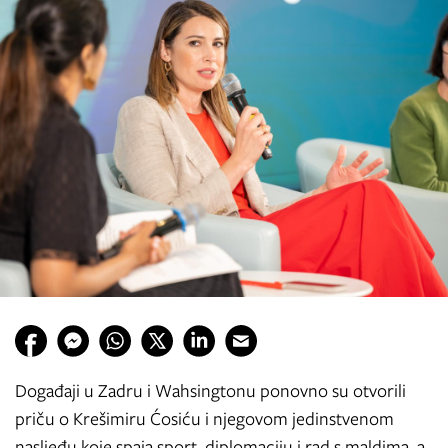
Događaji u Zadru i Wahsingtonu ponovno su otvorili
priču o Krešimiru Ćosiću i njegovom jedinstvenom
nasljeđu koje spaja sport, diplomaciju i rad s maldima, a