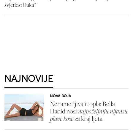
svjetlost i luka"
NAJNOVIJE
NOVA BOJA
Nenametljiva i topla: Bella
Hadid nosi
najpoželjniju nijansu
plave kose
za kraj ljeta