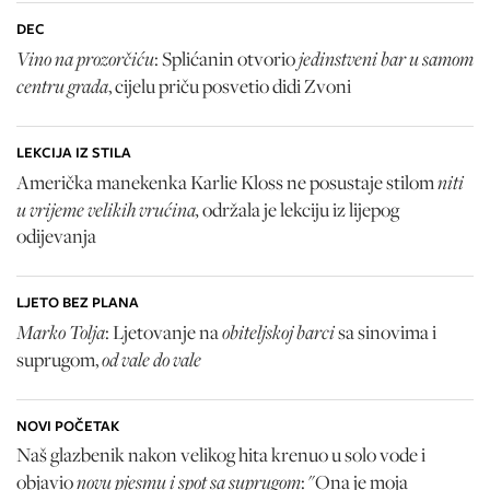
DEC
Vino na prozorčiću
jedinstveni bar u samom
: Splićanin otvorio
centru grada
, cijelu priču posvetio didi Zvoni
LEKCIJA IZ STILA
niti
Američka manekenka Karlie Kloss ne posustaje stilom
u vrijeme velikih vrućina,
održala je lekciju iz lijepog
odijevanja
LJETO BEZ PLANA
Marko Tolja
obiteljskoj barci
: Ljetovanje na
sa sinovima i
od vale do vale
suprugom,
NOVI POČETAK
Naš glazbenik nakon velikog hita krenuo u solo vode i
novu pjesmu i spot sa suprugom
objavio
: "Ona je moja