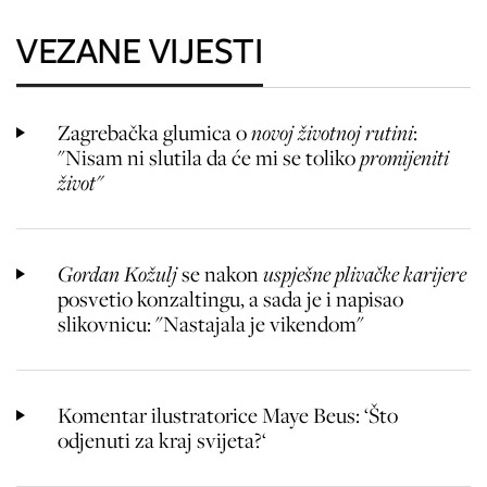
VEZANE VIJESTI
Zagrebačka glumica o
novoj životnoj rutini
:
"Nisam ni slutila da će mi se toliko
promijeniti
život"
Gordan Kožulj
se nakon
uspješne plivačke karijere
posvetio konzaltingu, a sada je i napisao
slikovnicu: "Nastajala je vikendom"
Komentar ilustratorice Maye Beus: ‘Što
odjenuti za kraj svijeta?‘