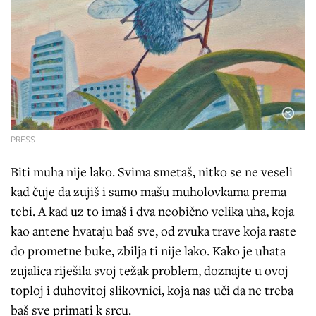
PRESS
Biti muha nije lako. Svima smetaš, nitko se ne veseli
kad čuje da zujiš i samo mašu muholovkama prema
tebi. A kad uz to imaš i dva neobično velika uha, koja
kao antene hvataju baš sve, od zvuka trave koja raste
do prometne buke, zbilja ti nije lako. Kako je uhata
zujalica riješila svoj težak problem, doznajte u ovoj
toploj i duhovitoj slikovnici, koja nas uči da ne treba
baš sve primati k srcu.