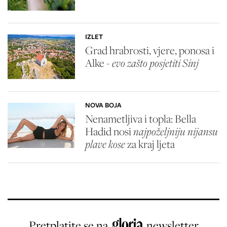
IZLET
Grad hrabrosti, vjere, ponosa i
Alke -
evo zašto posjetiti Sinj
NOVA BOJA
Nenametljiva i topla: Bella
Hadid nosi
najpoželjniju nijansu
plave kose
za kraj ljeta
Pretplatite se na
newsletter