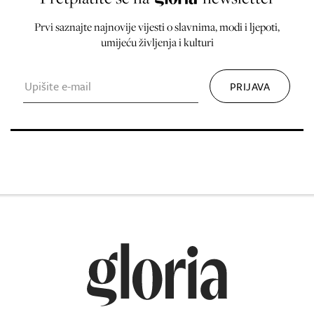
Prvi saznajte najnovije vijesti o slavnima, modi i ljepoti,
umijeću življenja i kulturi