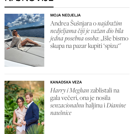
MOJA NEDJELJA
Andrea Šušnjara o
najdražim
nedjeljama čiji je važan dio bila
jedna posebna osoba
: „Išle bismo
skupa na pazar kupiti ‘spizu‘"
KANADSKA VEZA
Harry i Meghan
zablistali na
gala večeri, ona je nosila
senzacionalnu
haljinu i
Dianine
naušnice