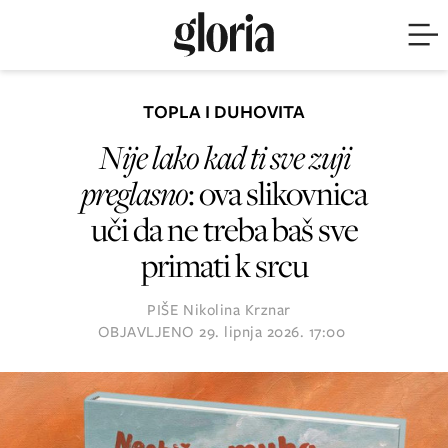
TOPLA I DUHOVITA
Nije lako kad ti sve zuji
preglasno
: ova slikovnica
uči da ne treba baš sve
primati k srcu
PIŠE
Nikolina Krznar
OBJAVLJENO
29. lipnja 2026. 17:00