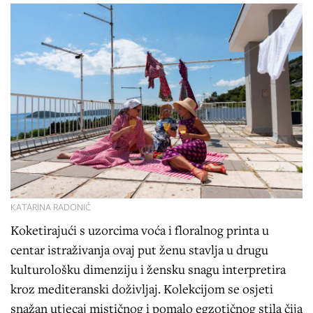
KATARINA RADONIĆ
Koketirajući s uzorcima voća i floralnog printa u
centar istraživanja ovaj put ženu stavlja u drugu
kulturološku dimenziju i žensku snagu interpretira
kroz mediteranski doživljaj. Kolekcijom se osjeti
snažan utjecaj mističnog i pomalo egzotičnog stila čija