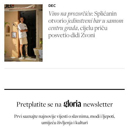
DEC
Vino na prozorčiću
: Splićanin
otvorio
jedinstveni bar u samom
centru grada
, cijelu priču
posvetio didi Zvoni
Pretplatite se na
newsletter
Prvi saznajte najnovije vijesti o slavnima, modi i ljepoti,
umijeću življenja i kulturi