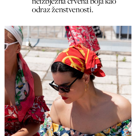
neizbježna crvena boja kao
odraz ženstvenosti.