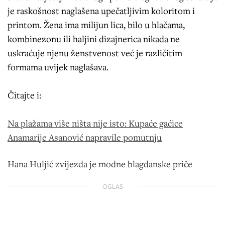
je raskošnost naglašena upečatljivim koloritom i
printom. Žena ima milijun lica, bilo u hlačama,
kombinezonu ili haljini dizajnerica nikada ne
uskraćuje njenu ženstvenost već je različitim
formama uvijek naglašava.
Čitajte i:
Na plažama više ništa nije isto: Kupaće gaćice
Anamarije Asanović napravile pomutnju
Hana Huljić zvijezda je modne blagdanske priče
OGLAS