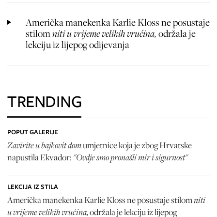
Američka manekenka Karlie Kloss ne posustaje
stilom
niti u vrijeme velikih vrućina,
održala je
lekciju iz lijepog odijevanja
TRENDING
POPUT GALERIJE
Zavirite u bajkovit dom
umjetnice koja je zbog Hrvatske
"Ovdje smo pronašli mir i sigurnost"
napustila Ekvador:
LEKCIJA IZ STILA
niti
Američka manekenka Karlie Kloss ne posustaje stilom
u vrijeme velikih vrućina,
održala je lekciju iz lijepog