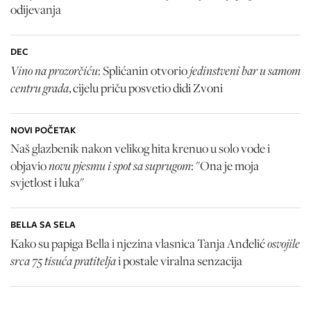
odijevanja
DEC
Vino na prozorčiću
jedinstveni bar u samom
: Splićanin otvorio
centru grada
, cijelu priču posvetio didi Zvoni
NOVI POČETAK
Naš glazbenik nakon velikog hita krenuo u solo vode i
novu pjesmu i spot sa suprugom
objavio
: "Ona je moja
svjetlost i luka"
BELLA SA SELA
osvojile
Kako su papiga Bella i njezina vlasnica Tanja Anđelić
srca 75 tisuća pratitelja
i postale viralna senzacija