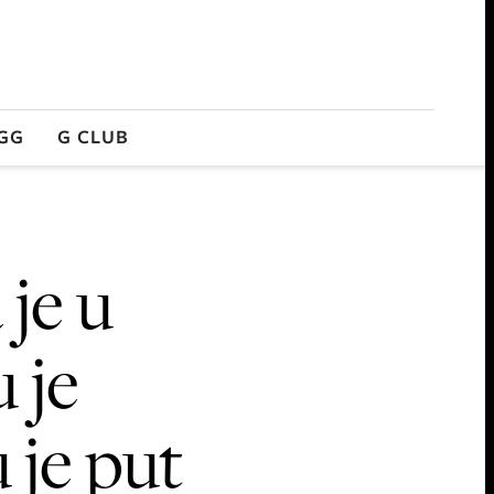
GG
G CLUB
 je u
u je
u je put