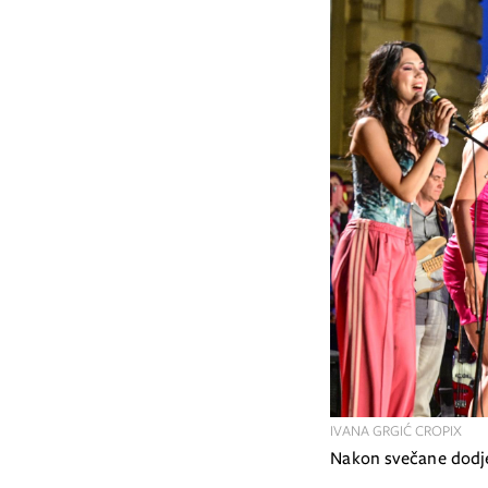
IVANA GRGIĆ CROPIX
Nakon svečane dodje