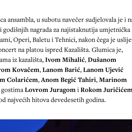
ica ansambla, u subotu navečer sudjelovala je i n
i godišnjih nagrada za najistaknutija umjetnička
ami, Operi, Baletu i Tehnici, nakon čega je uslij
koncert na platou ispred Kazališta. Glumica je,
ama iz kazališta,
Ivom Mihalić
,
Dušanom
rom Kovačem
,
Lanom Barić
,
Lanom Ujević
om Colarićem
,
Anom Begić Tahiri
,
Marinom
 gostima
Lovrom Juragom
i
Rokom Juričiće
od najvećih hitova devedesetih godina.