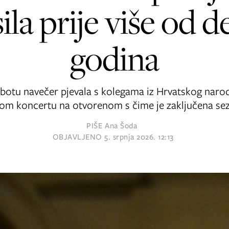
ila prije više od d
godina
ubotu navečer pjevala s kolegama iz Hrvatskog narod
kom koncertu na otvorenom s čime je zaključena sez
PIŠE
Ana Šoda
OBJAVLJENO
5. srpnja 2026. 12:13