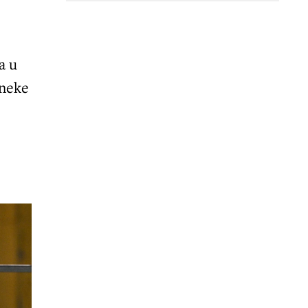
m
a u
 neke