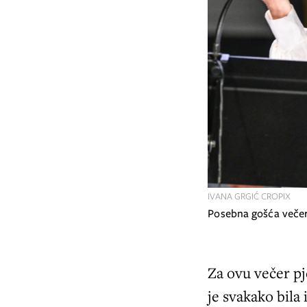
IVANA GRGIĆ CROPIX
Posebna gošća večeri
Za ovu večer p
je svakako bila