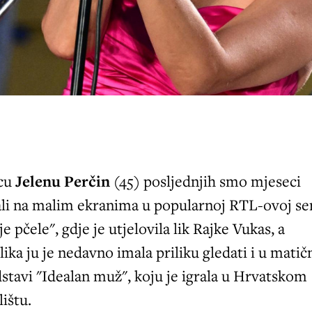
cu
Jelenu Perčin
(45) posljednjih smo mjeseci
ali na malim ekranima u popularnoj RTL-ovoj ser
je pčele", gdje je utjelovila lik Rajke Vukas, a
ika ju je nedavno imala priliku gledati i u mati
dstavi "Idealan muž", koju je igrala u Hrvatskom
ištu.