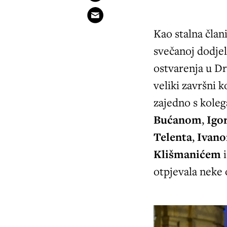
Kao stalna član
svečanoj dodjel
ostvarenja u Dr
veliki završni 
zajedno s koleg
Bućanom
,
Igo
Telenta
,
Ivan
Klišmanićem
i
otpjevala neke 