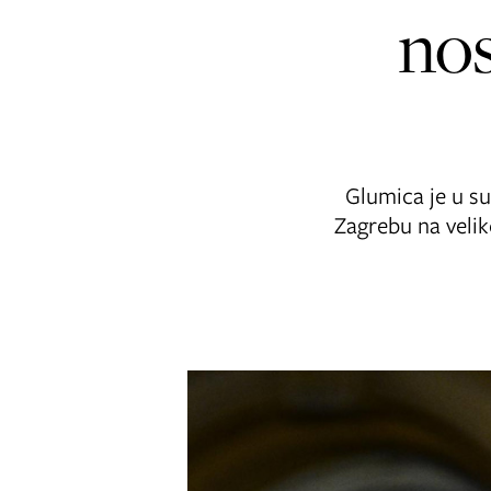
nos
Glumica je u s
Zagrebu na veli