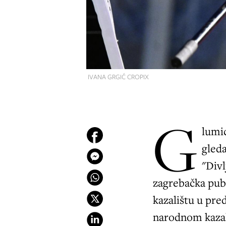
IVANA GRGIĆ CROPIX
G
lumi
gled
"Divl
zagrebačka publ
kazalištu u pre
narodnom kazal