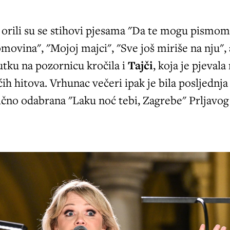
orili su se stihovi pjesama "Da te mogu pismo
omovina", "Mojoj majci", "Sve još miriše na nju", 
tku na pozornicu kročila i
Tajči
, koja je pjevala
ćih hitova. Vrhunac večeri ipak je bila posljednja
ično odabrana "Laku noć tebi, Zagrebe" Prljavog