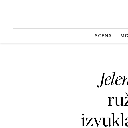
SCENA
MO
Jele
ruž
izvuk