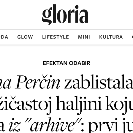
DA
GLOW
LIFESTYLE
MINI
KULTURA
EFEKTAN ODABIR
na Perčin
zablistala
ičastoj haljini koj
la
iz "arhive"
: prvi j