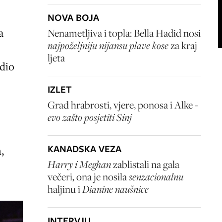
NOVA BOJA
a
Nenametljiva i topla: Bella Hadid nosi
najpoželjniju nijansu plave kose
za kraj
ljeta
edio
IZLET
Grad hrabrosti, vjere, ponosa i Alke -
evo zašto posjetiti Sinj
KANADSKA VEZA
m
,
Harry i Meghan
zablistali na gala
večeri, ona je nosila
senzacionalnu
haljinu i
Dianine naušnice
INTERVJU