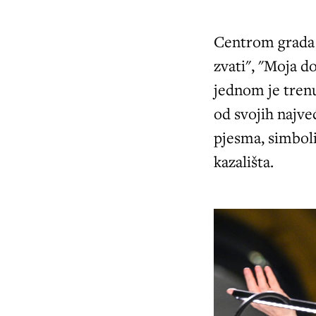
Centrom grada 
zvati", "Moja d
jednom je trenu
od svojih najve
pjesma, simbol
kazališta.