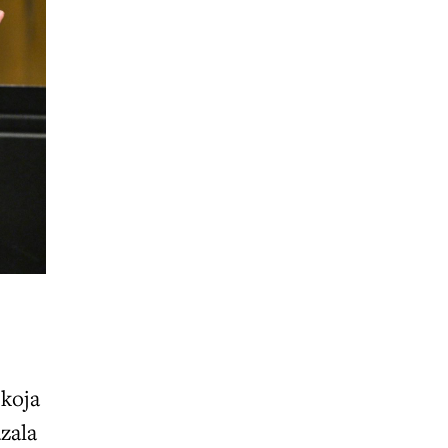
 koja
azala