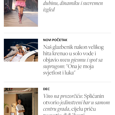
dubinu, dinamiku i suvremen
izgled
NOVI POČETAK
Naš glazbenik nakon velikog
hita krenuo u solo vode i
objavio
novu pjesmu i spot sa
suprugom
: "Ona je moja
svjetlost i luka"
DEC
Vino na prozorčiću
: Splićanin
otvorio
jedinstveni bar u samom
centru grada
, cijelu priču