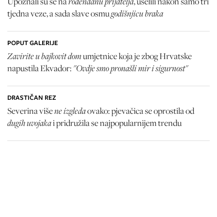
rođendanu prijatelja
Upoznali su se na
, uselili nakon samo tri
godišnjicu braka
tjedna veze, a sada slave osmu
POPUT GALERIJE
Zavirite u bajkovit dom
umjetnice koja je zbog Hrvatske
"Ovdje smo pronašli mir i sigurnost"
napustila Ekvador:
DRASTIČAN REZ
ne izgleda
Severina više
ovako: pjevačica se oprostila od
dugih uvojaka
i pridružila se najpopularnijem trendu