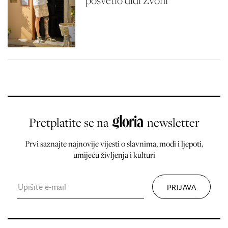
posvetio didi Zvoni
Pretplatite se na
newsletter
Prvi saznajte najnovije vijesti o slavnima, modi i ljepoti,
umijeću življenja i kulturi