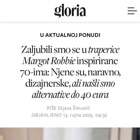
U AKTUALNOJ PONUDI
Zaljubili smo se u
traperice
Margot Robbie
inspirirane
70-ima: Njene su, naravno,
dizajnerske,
ali našli smo
alternative do 40 eura
PIŠE
Dijana Šimunić
OBJAVLJENO
13. rujna 2025. 09:32