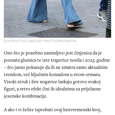
GOFFPHOTOS.COM/GOFF PHOTOS/PROFIMEDIA
Ono što je posebno zanimljivo jest činjenica da je
poznata glumica te iste traperice nosila i 2023. godine
– što jasno pokazuje da ih ne smatra samo aktualnim
trendom, već ključnim komadom u svom ormaru.
Visoki struk i šire nogavice laskaju gotovo svakoj
figuri, a retro efekt čini ih idealnima za prijelazne
jesenske kombinacije.
A ako i vi želite isprobati ovaj bezvremenski kroj,