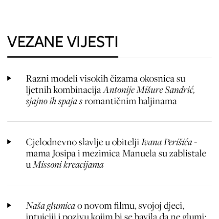
VEZANE VIJESTI
Razni modeli visokih čizama okosnica su
ljetnih kombinacija
Antonije Mišure Sandrić,
sjajno ih spaja s
romantičnim haljinama
Cjelodnevno slavlje u obitelji
Ivana Perišića
-
mama Josipa i mezimica Manuela su zablistale
u
Missoni kreacijama
Naša glumica
o novom filmu, svojoj djeci,
intuiciji i pozivu kojim bi se bavila da ne glumi: