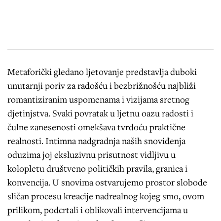
Metaforički gledano ljetovanje predstavlja duboki
unutarnji poriv za radošću i bezbrižnošću najbliži
romantiziranim uspomenama i vizijama sretnog
djetinjstva. Svaki povratak u ljetnu oazu radosti i
čulne zanesenosti omekšava tvrdoću praktične
realnosti. Intimna nadgradnja naših snoviđenja
oduzima joj eksluzivnu prisutnost vidljivu u
kolopletu društveno političkih pravila, granica i
konvencija. U snovima ostvarujemo prostor slobode
sličan procesu kreacije nadrealnog kojeg smo, ovom
prilikom, podcrtali i oblikovali intervencijama u