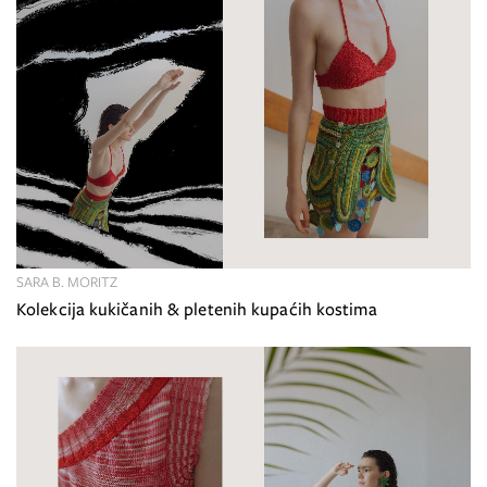
SARA B. MORITZ
Kolekcija kukičanih & pletenih kupaćih kostima