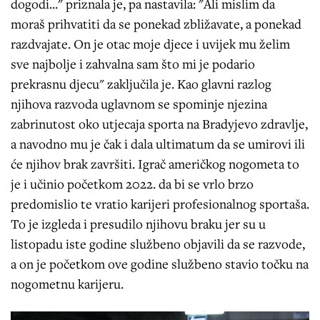
dogodi..." priznala je, pa nastavila: "Ali mislim da
moraš prihvatiti da se ponekad zbližavate, a ponekad
razdvajate. On je otac moje djece i uvijek mu želim
sve najbolje i zahvalna sam što mi je podario
prekrasnu djecu" zaključila je. Kao glavni razlog
njihova razvoda uglavnom se spominje njezina
zabrinutost oko utjecaja sporta na Bradyjevo zdravlje,
a navodno mu je čak i dala ultimatum da se umirovi ili
će njihov brak završiti. Igrač američkog nogometa to
je i učinio početkom 2022. da bi se vrlo brzo
predomislio te vratio karijeri profesionalnog sportaša.
To je izgleda i presudilo njihovu braku jer su u
listopadu iste godine službeno objavili da se razvode,
a on je početkom ove godine službeno stavio točku na
nogometnu karijeru.