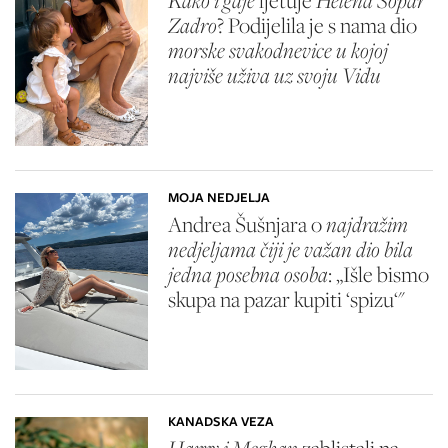
Kako i gdje
ljetuje
Helena Šopar
Zadro
? Podijelila je s nama dio
morske svakodnevice u kojoj
najviše uživa uz svoju Vidu
MOJA NEDJELJA
Andrea Šušnjara o
najdražim
nedjeljama čiji je važan dio bila
jedna posebna osoba
: „Išle bismo
skupa na pazar kupiti ‘spizu‘"
KANADSKA VEZA