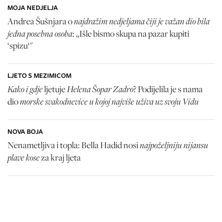
MOJA NEDJELJA
najdražim nedjeljama čiji je važan dio bila
Andrea Šušnjara o
jedna posebna osoba
: „Išle bismo skupa na pazar kupiti
‘spizu‘"
LJETO S MEZIMICOM
Kako i gdje
Helena Šopar Zadro
ljetuje
? Podijelila je s nama
morske svakodnevice u kojoj najviše uživa uz svoju Vidu
dio
NOVA BOJA
najpoželjniju nijansu
Nenametljiva i topla: Bella Hadid nosi
plave kose
za kraj ljeta