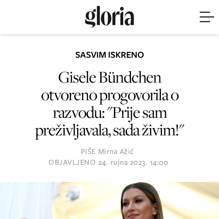
SASVIM ISKRENO
Gisele Bündchen
otvoreno progovorila o
razvodu: "Prije sam
preživljavala, sada živim!"
PIŠE
Mirna Ažić
OBJAVLJENO
24. rujna 2023. 14:00