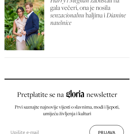
Harry i Meghan
zablistali na
gala večeri, ona je nosila
senzacionalnu
haljinu i
Dianine
naušnice
Pretplatite se na
newsletter
Prvi saznajte najnovije vijesti o slavnima, modi i ljepoti,
umijeću življenja i kulturi