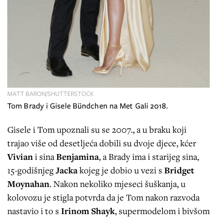
MATT BARON/SHUTTERSTOCK
Tom Brady i Gisele Bündchen na Met Gali 2018.
Gisele i Tom upoznali su se 2007., a u braku koji
trajao više od desetljeća dobili su dvoje djece, kćer
Vivian
i sina
Benjamina
, a Brady ima i starijeg sina,
15-godišnjeg
Jacka
kojeg je dobio u vezi s
Bridget
Moynahan
. Nakon nekoliko mjeseci šuškanja, u
kolovozu je stigla potvrda da je Tom nakon razvoda
nastavio i to s
Irinom Shayk
, supermodelom i bivšom