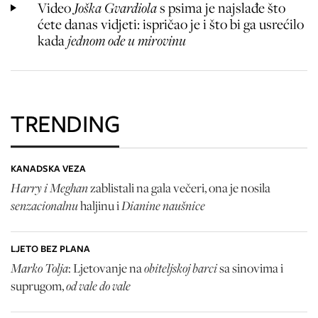
Video
Joška Gvardiola
s psima je najslađe što
ćete danas vidjeti: ispričao je i što bi ga usrećilo
kada
jednom ode u mirovinu
TRENDING
KANADSKA VEZA
Harry i Meghan
zablistali na gala večeri, ona je nosila
senzacionalnu
Dianine naušnice
haljinu i
LJETO BEZ PLANA
Marko Tolja
obiteljskoj barci
: Ljetovanje na
sa sinovima i
od vale do vale
suprugom,