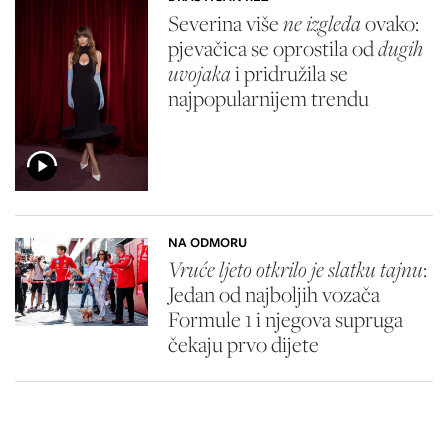
Severina više
ne izgleda
ovako:
pjevačica se oprostila od
dugih
uvojaka
i pridružila se
najpopularnijem trendu
NA ODMORU
Vruće ljeto otkrilo je slatku tajnu
:
Jedan od najboljih vozača
Formule 1 i njegova supruga
čekaju prvo dijete