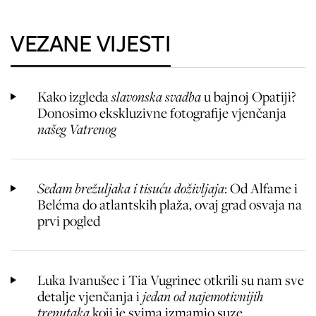
VEZANE VIJESTI
Kako izgleda
slavonska svadba
u bajnoj Opatiji?
Donosimo ekskluzivne fotografije vjenčanja
našeg Vatrenog
Sedam brežuljaka i tisuću doživljaja
: Od Alfame i
Beléma do atlantskih plaža, ovaj grad osvaja na
prvi pogled
Luka Ivanušec i Tia Vugrinec otkrili su nam sve
detalje vjenčanja i
jedan od najemotivnijih
trenutaka
koji je svima izmamio suze