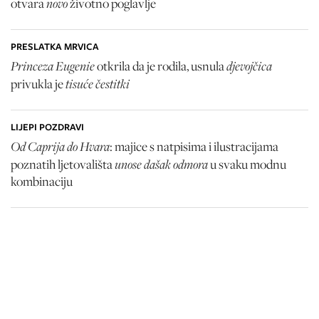
novo
otvara
životno poglavlje
PRESLATKA MRVICA
Princeza Eugenie
djevojčica
otkrila da je rodila, usnula
tisuće čestitki
privukla je
LIJEPI POZDRAVI
Od Caprija do Hvara
: majice s natpisima i ilustracijama
unose dašak odmora
poznatih ljetovališta
u svaku modnu
kombinaciju