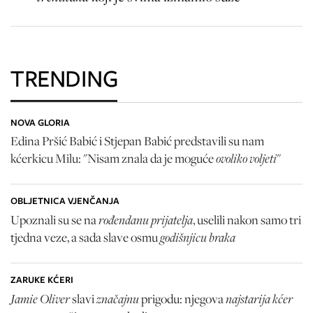
TRENDING
NOVA GLORIA
Edina Pršić Babić i Stjepan Babić predstavili su nam
ovoliko voljeti
kćerkicu Milu: "Nisam znala da je moguće
"
OBLJETNICA VJENČANJA
rođendanu prijatelja
Upoznali su se na
, uselili nakon samo tri
godišnjicu braka
tjedna veze, a sada slave osmu
ZARUKE KĆERI
Jamie Oliver
značajnu
najstarija kćer
slavi
prigodu: njegova