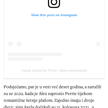
View this post on Instagram
A post shared by Perrie. (@perrieedwards)
Podsjećamo, par je u vezi već deset godina, a zaručili
su se 2022. kada je Alex zaprosio Perrie tijekom
romantične šetnje plažom. Zajedno imaju i dvoje
djece, sina Axela dočekali su 21. kolovoza 2021., a