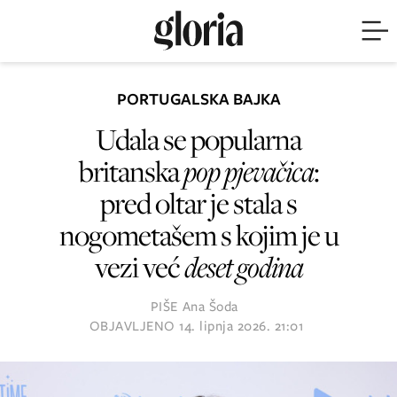
PORTUGALSKA BAJKA
Udala se popularna
britanska
pop pjevačica
:
pred oltar je stala s
nogometašem s kojim je u
vezi već
deset godina
PIŠE
Ana Šoda
OBJAVLJENO
14. lipnja 2026. 21:01