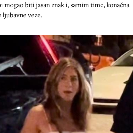
 bi mogao biti jasan znak i, samim time, konačna
 ljubavne veze.