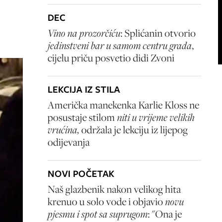
DEC
Vino na prozorčiću
: Splićanin otvorio
jedinstveni bar u samom centru grada
,
cijelu priču posvetio didi Zvoni
LEKCIJA IZ STILA
Američka manekenka Karlie Kloss ne
posustaje stilom
niti u vrijeme velikih
vrućina,
održala je lekciju iz lijepog
odijevanja
NOVI POČETAK
Naš glazbenik nakon velikog hita
krenuo u solo vode i objavio
novu
pjesmu i spot sa suprugom
: "Ona je