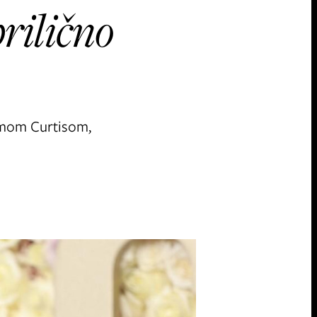
prilično
 Jimom Curtisom,