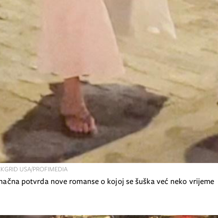
KGRID USA/PROFIMEDIA
konačna potvrda nove romanse o kojoj se šuška već neko vrijeme