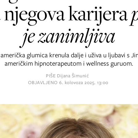
 a njegova karijera
je zanimljiva
 američka glumica krenula dalje i uživa u ljubavi s
američkim hipnoterapeutom i wellness guruom.
PIŠE
Dijana Šimunić
OBJAVLJENO
6. kolovoza 2025. 13:00