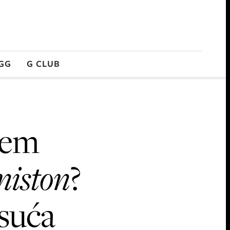
GG
G CLUB
jem
niston
?
isuća