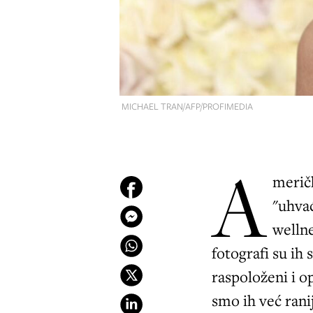
MICHAEL TRAN/AFP/PROFIMEDIA
A
merič
"uhva
welln
fotografi su ih 
raspoloženi i op
smo ih već rani