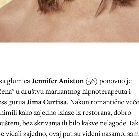
ka glumica
Jennifer Aniston
(56) ponovno je
ćena" u društvu markantnog hipnoterapeuta i
ess gurua
Jima Curtisa
. Nakon romantične veče
snimili kako zajedno izlaze iz restorana, dobro
ušteni, bez skrivanja ili bilo kakve nelagode. Ia
je viđali zajedno, ovaj put su viđeni nasamo, sa