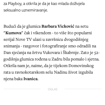
za Playboy, a otkrila je da je kao mlada doživjela
seksualno uznemiravanje.
Budući da je glumica
Barbara Vicković
na setu
"Kumova"
čak i vikendom - to više što popularni
serijal Nove TV ulazi u završnicu dvogodišnjeg
snimanja - razgovor i fotografiranje smo odradili na
Dan sjećanja na žrtvu Vukovara i Škabrnje. Zato je 52-
godišnja glumica rođena u Zadru bila pomalo i sjetna.
Otkrila nam je, naime, da je tijekom Domovinskog
rata u ravnokotarskom selu Nadinu život izgubila
njena baka
Ivanica
.
OGLAS