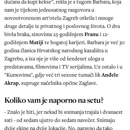
dućana da kupi kekse", rekla je s tugom Barbara, koja
nam je tijekom jednosatnog razgovora u
novootvorenom art‘otelu Zagreb otkrila i mnoge
druge detalje iz privatnog i poslovnog života. O dva
bivša braka, sinovima 25-godišnjem
Franu
i 12-
godišnjem
Matiji
te bogatoj karijeri. Barbara je već 30
godina članica Hrvatskog narodnog kazališta u
Zagrebu, a iza nje je više od šezdeset uloga u
predstavama, filmovima i TV serijalima. Uz ostalo i u
"Kumovima", gdje već tri sezone tumači lik
Anđele
Akrap
, supruge načelnika općine Zaglave.
Koliko vam je naporno na setu?
- Znalo je biti, jer nekad bi snimanja trajala i dvanaest
sati - od sedam ujutro do sedam navečer. Snimaju
dvije ekipe na dvije lokacije. No, naravno da tako