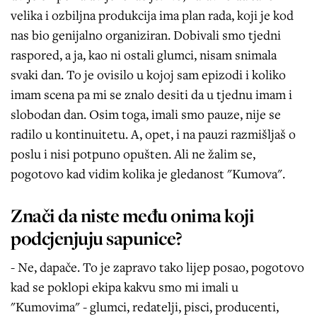
velika i ozbiljna produkcija ima plan rada, koji je kod
nas bio genijalno organiziran. Dobivali smo tjedni
raspored, a ja, kao ni ostali glumci, nisam snimala
svaki dan. To je ovisilo u kojoj sam epizodi i koliko
imam scena pa mi se znalo desiti da u tjednu imam i
slobodan dan. Osim toga, imali smo pauze, nije se
radilo u kontinuitetu. A, opet, i na pauzi razmišljaš o
poslu i nisi potpuno opušten. Ali ne žalim se,
pogotovo kad vidim kolika je gledanost "Kumova".
Znači da niste među onima koji
podcjenjuju sapunice?
- Ne, dapače. To je zapravo tako lijep posao, pogotovo
kad se poklopi ekipa kakvu smo mi imali u
"Kumovima" - glumci, redatelji, pisci, producenti,