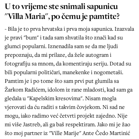
U to vrijeme ste snimali sapunicu
"Villa Maria", po čemu je pamtite?
- Bila je to prva hrvatska i prva moja sapunica. Izazvala
je pravi "bum" i tada sam shvatila što znači kad su
glumci popularni. Iznenadila sam se da me ljudi
prepoznaju, da mi prilaze, da žele autogram i
fotografiju sa mnom, da komentiraju seriju. Dotad su
bili popularni političari, manekenke i nogometaši.
Pamtim je i po tome što sam prvi put glumila sa
Žarkom Radićem, idolom iz rane mladosti, kad sam ga
gledala u "Kapelskim kresovima". Nisam mogla
vjerovati da ću raditi s takvim čovjekom. Ni sad ne
mogu, iako radimo već četvrti projekt zajedno. Nije
mi više Jastreb, ali ga baš respektiram. Jako mi je žao
što moj partner iz "Ville Marije" Ante Čedo Martinić