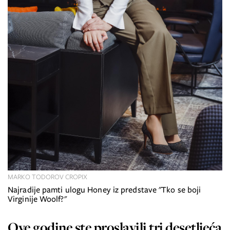
MARKO TODOROV CROPIX
Najradije pamti ulogu Honey iz predstave "Tko se boji
Virginije Woolf?"
Ove godine ste proslavili tri desetljeća