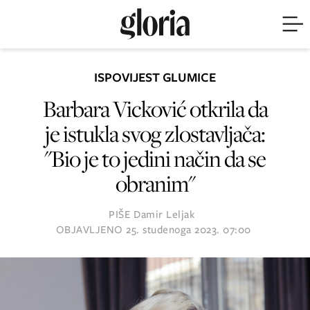
ISPOVIJEST GLUMICE
Barbara Vicković otkrila da
je istukla svog zlostavljača:
"Bio je to jedini način da se
obranim"
PIŠE
Damir Leljak
OBJAVLJENO
25. studenoga 2023. 07:00