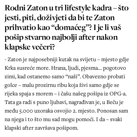
Rodni Zaton u tri lifestyle kadra – što
jesti, piti, doživjeti da bi te Zaton
prihvatio kao “domaćeg”? I je li vaš
pošip stvarno najbolji after nakon
klapske večeri?
- Zaton je najposebniji kutak na svijetu – mjesto gdje
Krka susreće more. Hrana, ljudi, pjesma… pogotovo
zimi, kad ostanemo samo “naši”. Obavezno probati
golce – malu prozirnu ribu koja živi samo gdje se
rijeka spaja s morem – i čašu našeg pošipa iz OPG-a.
Tata ga radi s puno ljubavi, nagrađivan je, u Beču je
među 5.000 uzoraka osvojio 2. mjesto. Ponosan sam
na njega i to što mu sad mogu pomoći. I da – svaki
klapski after završava pošipom.