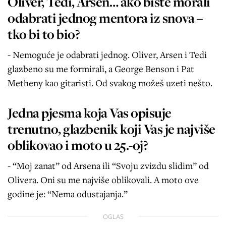
Oliver, Tedi, Arsen… ako biste morali
odabrati jednog mentora iz snova –
tko bi to bio?
- Nemoguće je odabrati jednog. Oliver, Arsen i Tedi
glazbeno su me formirali, a George Benson i Pat
Metheny kao gitaristi. Od svakog možeš uzeti nešto.
Jedna pjesma koja Vas opisuje
trenutno, glazbenik koji Vas je najviše
oblikovao i moto u 25.-oj?
- “Moj zanat” od Arsena ili “Svoju zvizdu slidim” od
Olivera. Oni su me najviše oblikovali. A moto ove
godine je: “Nema odustajanja.”
OGLAS