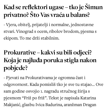
Kad se reflektori ugase – tko je Šimun
privatno? Što Vas vraća u balans?
- Vjera, obitelj, prijatelji i normalne, jednostavne
stvari. Vinograd s ocem, ribolov brodom, pjesma s
ekipom. To me drži stabilnim.
Prokurative – kakvi su bili odjeci?
Koja je najluđa poruka stigla nakon
pobjede?
- Pjevati na Prokurativama je ogromna čast i
odgovornost. Kada pomisliš tko je sve tu stajao… Ove
sam godine osvojio 1. nagradu stručnog žirija s
pjesmom “Friž po friž”. Tekst je napisala Katarina
Makjanić, glazbu Ivica Badurina, aranžman Dragan