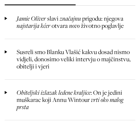
Jamie Oliver
slavi
značajnu
prigodu: njegova
najstarija kćer
otvara
novo
životno poglavlje
Susreli smo Blanku Vlašić kakvu dosad nismo
vidjeli, donosimo veliki intervju o majčinstvu,
obitelji i vjeri
Obiteljski izlazak ledene kraljice
: On je jedini
muškarac koji Annu Wintour
vrti oko malog
prsta