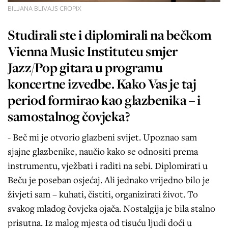
BILJANA BLIVAJS CROPIX
Studirali ste i diplomirali na bečkom
Vienna Music Instituteu smjer
Jazz/Pop gitara u programu
koncertne izvedbe. Kako Vas je taj
period formirao kao glazbenika – i
samostalnog čovjeka?
- Beč mi je otvorio glazbeni svijet. Upoznao sam
sjajne glazbenike, naučio kako se odnositi prema
instrumentu, vježbati i raditi na sebi. Diplomirati u
Beču je poseban osjećaj. Ali jednako vrijedno bilo je
živjeti sam – kuhati, čistiti, organizirati život. To
svakog mladog čovjeka ojača. Nostalgija je bila stalno
prisutna. Iz malog mjesta od tisuću ljudi doći u