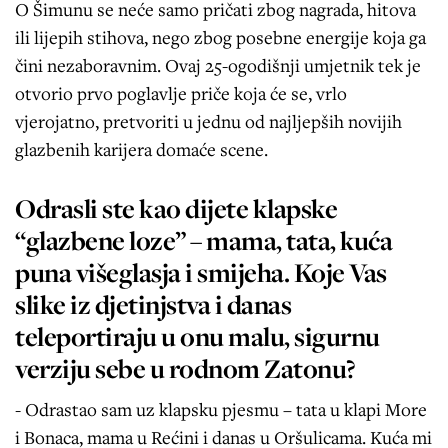
O Šimunu se neće samo pričati zbog nagrada, hitova
ili lijepih stihova, nego zbog posebne energije koja ga
čini nezaboravnim. Ovaj 25-ogodišnji umjetnik tek je
otvorio prvo poglavlje priče koja će se, vrlo
vjerojatno, pretvoriti u jednu od najljepših novijih
glazbenih karijera domaće scene.
Odrasli ste kao dijete klapske
“glazbene loze” – mama, tata, kuća
puna višeglasja i smijeha. Koje Vas
slike iz djetinjstva i danas
teleportiraju u onu malu, sigurnu
verziju sebe u rodnom Zatonu?
- Odrastao sam uz klapsku pjesmu – tata u klapi More
i Bonaca, mama u Rećini i danas u Oršulicama. Kuća mi