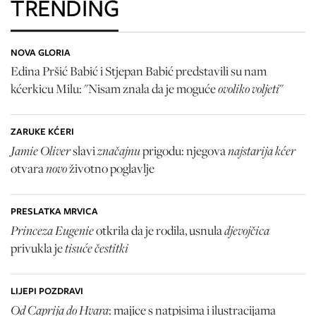
TRENDING
NOVA GLORIA
Edina Pršić Babić i Stjepan Babić predstavili su nam
ovoliko voljeti
kćerkicu Milu: "Nisam znala da je moguće
"
ZARUKE KĆERI
Jamie Oliver
značajnu
najstarija kćer
slavi
prigodu: njegova
novo
otvara
životno poglavlje
PRESLATKA MRVICA
Princeza Eugenie
djevojčica
otkrila da je rodila, usnula
tisuće čestitki
privukla je
LIJEPI POZDRAVI
Od Caprija do Hvara
: majice s natpisima i ilustracijama