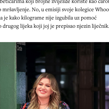
betičarima koji brojne zvijezde koriste kao čar
 mršavljenje. No, u emisiji svoje kolegice Whoo
a je kako kilograme nije izgubila uz pomoć
rugog lijeka koji joj je prepisao njezin liječnik