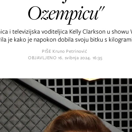
Ozempicu
"
ca i televizijska voditeljica Kelly Clarkson u sho
ila je kako je napokon dobila svoju bitku s kilogra
PIŠE
Kruno Petrinović
OBJAVLJENO
16. svibnja 2024. 16:35