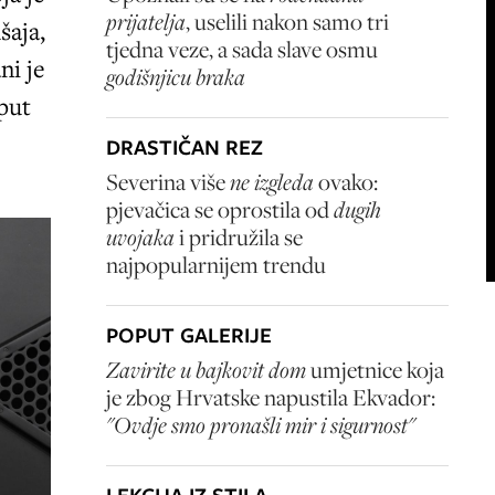
prijatelja
, uselili nakon samo tri
šaja,
tjedna veze, a sada slave osmu
ni je
godišnjicu braka
 put
DRASTIČAN REZ
Severina više
ne izgleda
ovako:
pjevačica se oprostila od
dugih
uvojaka
i pridružila se
najpopularnijem trendu
POPUT GALERIJE
Zavirite u bajkovit dom
umjetnice koja
je zbog Hrvatske napustila Ekvador:
"Ovdje smo pronašli mir i sigurnost"