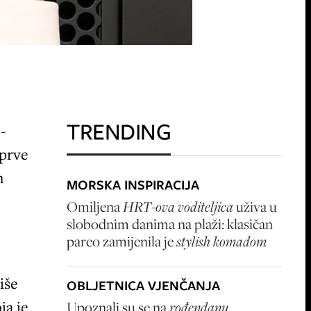
TRENDING
2-
 prve
m
MORSKA INSPIRACIJA
Omiljena
HRT-ova voditeljica
uživa u
slobodnim danima na plaži: klasičan
pareo zamijenila je
stylish komadom
iše
OBLJETNICA VJENČANJA
ja je
Upoznali su se na
rođendanu