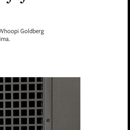
wu Whoopi Goldberg
mima.