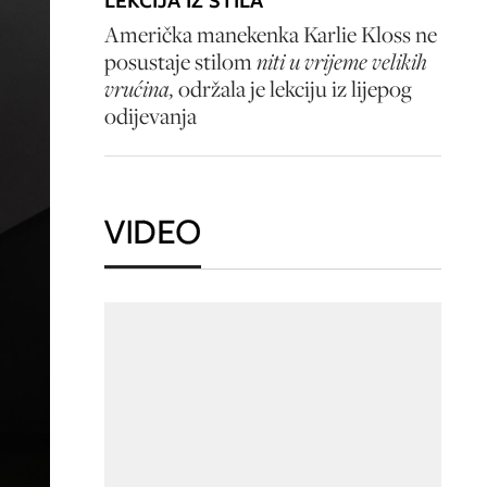
LEKCIJA IZ STILA
Američka manekenka Karlie Kloss ne
posustaje stilom
niti u vrijeme velikih
vrućina,
održala je lekciju iz lijepog
odijevanja
VIDEO