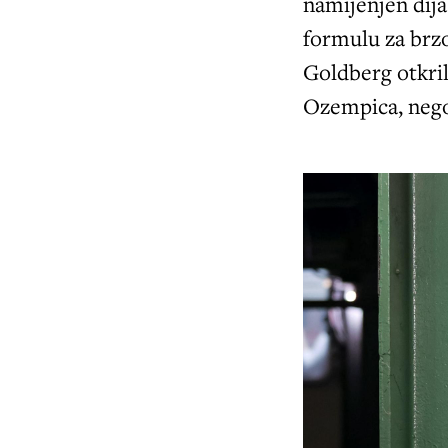
namijenjen dija
formulu za brzo
Goldberg otkril
Ozempica, nego d