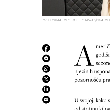
MATT WINKELMEYER/GETTY IMAGES/PROFIMED
A
meričk
godiš
sezon
njezinih uspona
pozornošću prat
U svojoj, kako s
od stotinu kilo