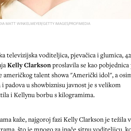
IA MATT WINKELMEYER/GETTY IMAGES/PROFIMEDIA
a televizijska voditeljica, pjevačica i glumica, 4
nja
Kelly Clarkson
proslavila se kao pobjednica
e američkog talent showa "Američki idol", a osi
 i padova u showbiznisu javnost je s velikom
ila i Kellynu borbu s kilogramima.
ama kaže, najgoroj fazi Kelly Clarkson je težila v
grama, što je mnogo za inače sitnu voditeljicu, ko