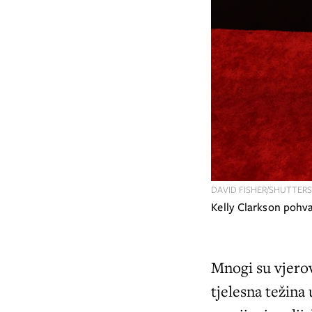
DAVID FISHER/SHUTTER
Kelly Clarkson poh
Mnogi su vjerov
tjelesna težina 