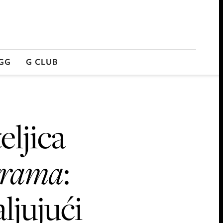
GG
G CLUB
eljica
grama
:
ljujući