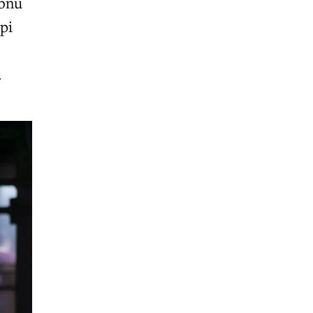
obnu
pi
.