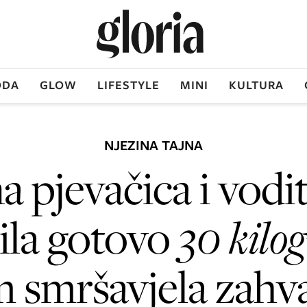
DA
GLOW
LIFESTYLE
MINI
KULTURA
NJEZINA TAJNA
a pjevačica i vodit
ila gotovo
30 kilo
 smršavjela zahva