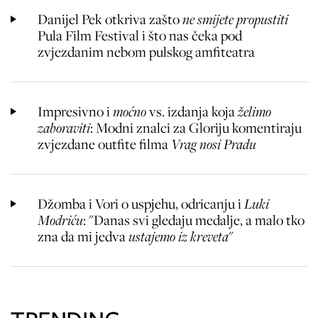
Danijel Pek otkriva zašto
ne smijete propustiti
Pula Film Festival i što nas čeka pod
zvjezdanim nebom pulskog amfiteatra
Impresivno i
moćno
vs. izdanja koja
želimo
zaboraviti
: Modni znalci za Gloriju komentiraju
zvjezdane outfite filma
Vrag nosi Pradu
Džomba i Vori o uspjehu, odricanju i
Luki
Modriću
: "Danas svi gledaju medalje, a malo tko
zna da mi jedva
ustajemo iz kreveta
"