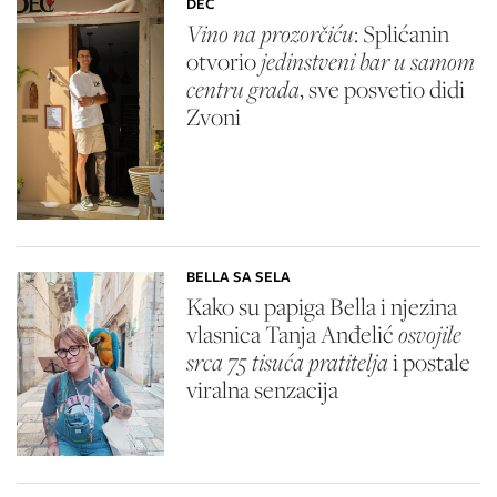
DEC
Vino na prozorčiću
: Splićanin
otvorio
jedinstveni bar u samom
centru grada
, sve posvetio didi
Zvoni
BELLA SA SELA
Kako su papiga Bella i njezina
vlasnica Tanja Anđelić
osvojile
srca 75 tisuća pratitelja
i postale
viralna senzacija