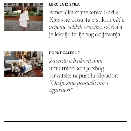
LEKCIJA IZ STILA
Američka manekenka Karlie
Kloss ne posustaje stilom
niti u
vrijeme velikih vrućina,
održala
je lekciju iz lijepog odijevanja
POPUT GALERIJE
Zavirite u bajkovit dom
umjetnice koja je zbog
Hrvatske napustila Ekvador:
"Ovdje smo pronašli mir i
sigurnost"