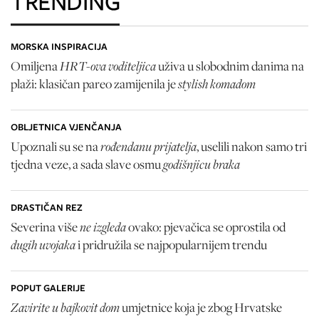
TRENDING
MORSKA INSPIRACIJA
HRT-ova voditeljica
Omiljena
uživa u slobodnim danima na
stylish komadom
plaži: klasičan pareo zamijenila je
OBLJETNICA VJENČANJA
rođendanu prijatelja
Upoznali su se na
, uselili nakon samo tri
godišnjicu braka
tjedna veze, a sada slave osmu
DRASTIČAN REZ
ne izgleda
Severina više
ovako: pjevačica se oprostila od
dugih uvojaka
i pridružila se najpopularnijem trendu
POPUT GALERIJE
Zavirite u bajkovit dom
umjetnice koja je zbog Hrvatske