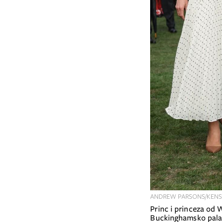
ANDREW PARSONS/KENS
Princ i princeza od Walesa bili su u ime kralja Charlesa domaćini vrtne zabave u
Buckinghamsko pal