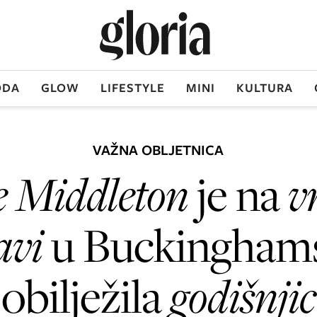
DA
GLOW
LIFESTYLE
MINI
KULTURA
VAŽNA OBLJETNICA
e Middleton
je na
v
avi
u Buckingham
 obilježila
godišnji