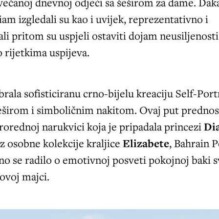
večanoj dnevnoj odjeći sa šeširom za dame. Dak
iam izgledali su kao i uvijek, reprezentativno i
li pritom su uspjeli ostaviti dojam neusiljenosti
o rijetkima uspijeva.
rala sofisticiranu crno-bijelu kreaciju Self-Portr
eširom i simboličnim nakitom. Ovaj put prednos
trorednoj narukvici koja je pripadala princezi
Di
z osobne kolekcije kraljice
Elizabete
, Bahrain P
no se radilo o emotivnoj posveti pokojnoj baki 
ovoj majci.