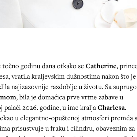
je točno godinu dana otkako se
Catherine
, princ
sa, vratila kraljevskim dužnostima nakon što je
ila najizazovnije razdoblje u životu. Sa suprug
iamom
, bila je domaćica prve vrtne zabave u
palači 2026. godine, u ime kralja
Charlesa
.
tekao u elegantno-opuštenoj atmosferi premda 
ma prisustvuje u fraku i cilindru, obaveznim za