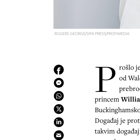
ROGERS GEORGE/SIPA PRESS/PROFIMEDIA
P
rošlo 
od Wale
prebrod
princem
Will
Buckinghamskoj 
Događaj je pro
takvim događaji