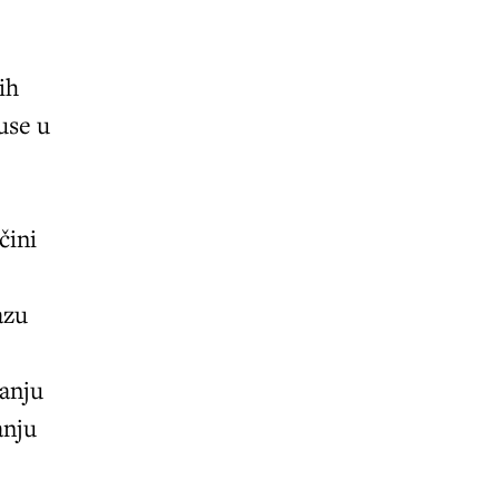
ih
use u
čini
azu
vanju
anju