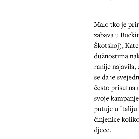
Malo tko je prim
zabava u Bucki
Škotskoj), Kate
dužnostima nak
ranije najavila
se da je svejed
često prisutna 
svoje kampanje 
putuje u Italiju
činjenice kolik
djece.