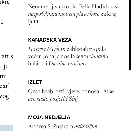
ako,
Nenametljiva i topla: Bella Hadid nosi
najpoželjniju nijansu plave kose
za kraj
 i
ljeta
KANADSKA VEZA
Harry i Meghan
zablistali na gala
ait s
večeri, ona je nosila
senzacionalnu
haljinu i
Dianine naušnice
t je
ani
IZLET
earl
Grad hrabrosti, vjere, ponosa i Alke -
svog
evo zašto posjetiti Sinj
MOJA NEDJELJA
Andrea Šušnjara o
najdražim