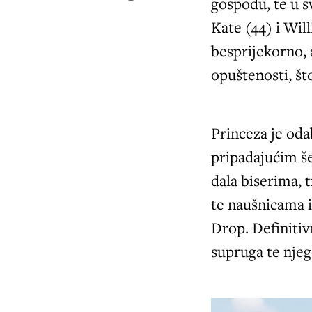
gospodu, te u s
Kate (44) i Will
besprijekorno, a
opuštenosti, št
Princeza je odab
pripadajućim š
dala biserima, 
te naušnicama i
Drop. Definitiv
supruga te njeg