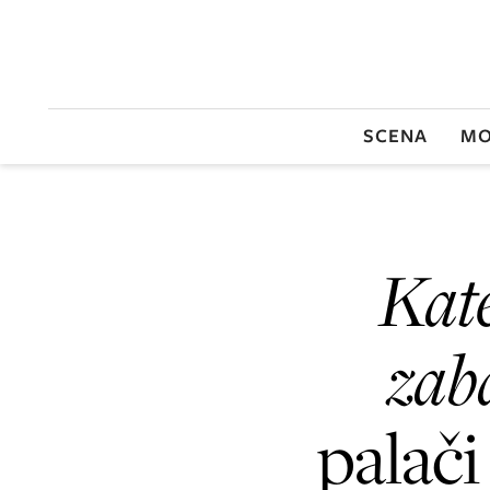
SCENA
MO
Kat
zab
palači