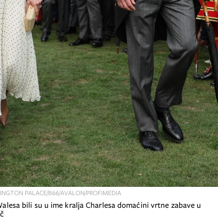
INGTON PALACE/B66/AVALON/PROFIMEDIA
ač