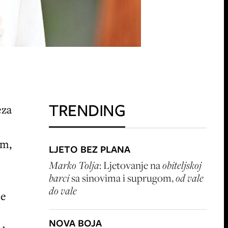
TRENDING
eza
om,
LJETO BEZ PLANA
Marko Tolja
: Ljetovanje na
obiteljskoj
barci
sa sinovima i suprugom,
od vale
do vale
se
NOVA BOJA