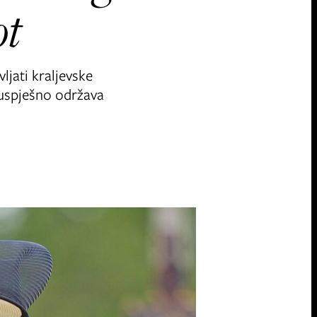
ot
ljati kraljevske
 uspješno održava