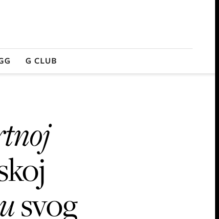
GG
G CLUB
rtnoj
skoj
cu
svog