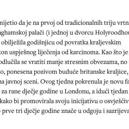
ijetio da je na prvoj od tradicionalnih triju vrtn
nghamskoj palači (i jednoj u dvorcu Holyroodho
 obilježila godišnjicu od povratka kraljevskim
on uspješnog liječenja od karcinoma. Kao što je
, odlučila se vratiti manje stresnim obvezama, no 
no, ponesena pozivom buduće britanske kraljice,
na javnoj sceni. Ovog tjedna pokrenula je novu f
za rane dječje godine u Londonu, a idući tjedan
 kako bi promovirala svoju inicijativu o osvješći
o prve tri dječje godine znače u odgoju i sazrijev