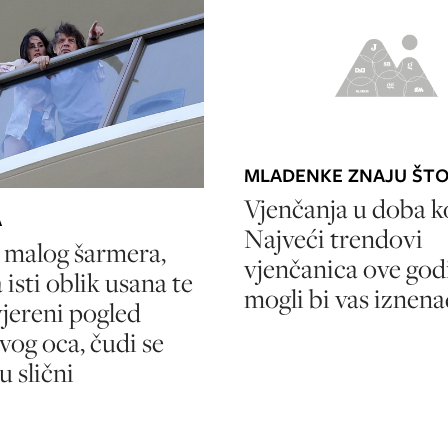
MLADENKE ZNAJU ŠTO
Vjenčanja u doba k
A
Najveći trendovi
 malog šarmera,
vjenčanica ove god
 isti oblik usana te
mogli bi vas iznena
jereni pogled
vog oca, čudi se
u slični