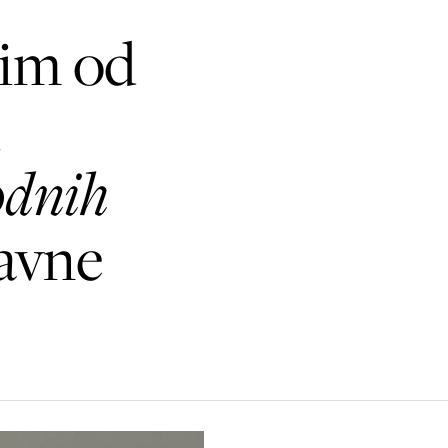
nim od
i
dnih
davne