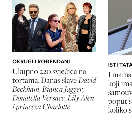
OKRUGLI ROĐENDANI
ISTI TAT
Ukupno 220 svjećica na
I mama
tortama: Danas slave
David
koji ima
Beckham, Bianca Jagger,
samouv
Donatella Versace, Lily Alen
poput s
i princeza Charlotte
koliko s