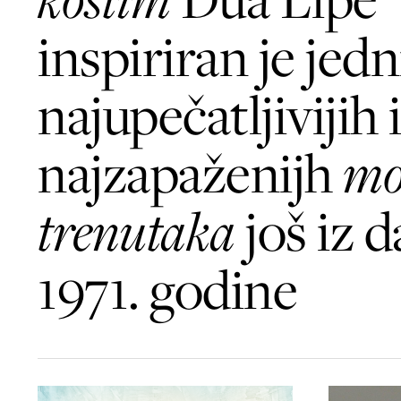
inspiriran je jed
najupečatljivijih 
najzapaženijh
mo
trenutaka
još iz 
1971. godine