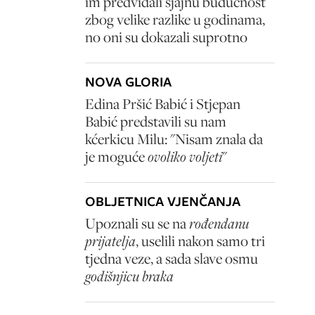
im predviđali sjajnu budućnost
zbog velike razlike u godinama,
no oni su dokazali suprotno
NOVA GLORIA
Edina Pršić Babić i Stjepan
Babić predstavili su nam
kćerkicu Milu: "Nisam znala da
je moguće
ovoliko voljeti
"
OBLJETNICA VJENČANJA
Upoznali su se na
rođendanu
prijatelja
, uselili nakon samo tri
tjedna veze, a sada slave osmu
godišnjicu braka