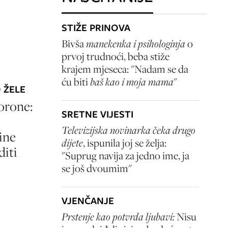
STIŽE PRINOVA
Bivša
manekenka i psihologinja
o
prvoj trudnoći, beba stiže
krajem mjeseca: "Nadam se da
ću biti
baš kao i moja mama
"
 ŽELE
orone:
SRETNE VIJESTI
Televizijska novinarka čeka drugo
ine
dijete
, ispunila joj se želja:
diti
"Suprug navija za jedno ime, ja
se još dvoumim"
VJENČANJE
Prstenje kao potvrda ljubavi:
Nisu