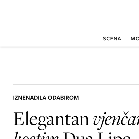
SCENA
MO
IZNENADILA ODABIROM
Elegantan
vjenča
kostim
Dua Lipe