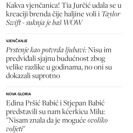
Kakva vjenčanica! Tia Jurčić udala se u
kreaciji brenda čije haljine voli i
Taylor
Swift - suknja je baš WOW
VJENČANJE
Prstenje kao potvrda ljubavi:
Nisu im
predviđali sjajnu budućnost zbog
velike razlike u godinama, no oni su
dokazali suprotno
NOVA GLORIA
Edina Pršić Babić i Stjepan Babić
predstavili su nam kćerkicu Milu:
"Nisam znala da je moguće
ovoliko
voljeti
"