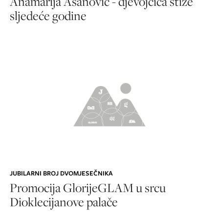
Anamarija Asanović - djevojčica stiže
sljedeće godine
JUBILARNI BROJ DVOMJESEČNIKA
Promocija GlorijeGLAM u srcu
Dioklecijanove palače