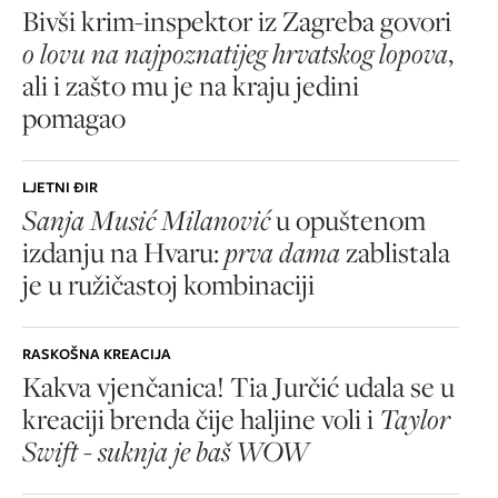
Bivši krim-inspektor iz Zagreba govori
o lovu na najpoznatijeg hrvatskog lopova
,
ali i zašto mu je na kraju jedini
pomagao
LJETNI ĐIR
Sanja Musić Milanović
u opuštenom
izdanju na Hvaru:
prva dama
zablistala
je u ružičastoj kombinaciji
RASKOŠNA KREACIJA
Kakva vjenčanica! Tia Jurčić udala se u
kreaciji brenda čije haljine voli i
Taylor
Swift - suknja je baš WOW