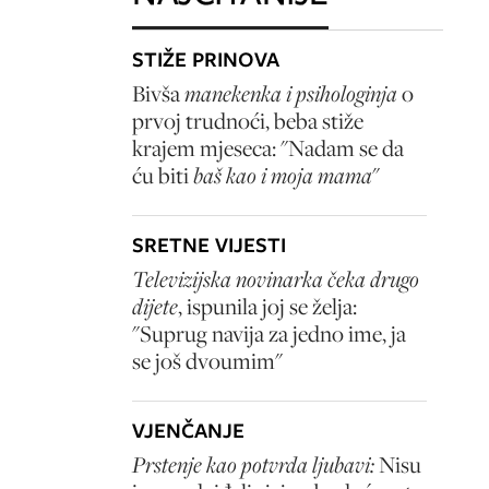
STIŽE PRINOVA
Bivša
manekenka i psihologinja
o
prvoj trudnoći, beba stiže
krajem mjeseca: "Nadam se da
ću biti
baš kao i moja mama
"
SRETNE VIJESTI
Televizijska novinarka čeka drugo
dijete
, ispunila joj se želja:
"Suprug navija za jedno ime, ja
se još dvoumim"
VJENČANJE
Prstenje kao potvrda ljubavi:
Nisu