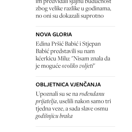
im predviđali sjajnu budućnost
zbog velike razlike u godinama,
no oni su dokazali suprotno
NOVA GLORIA
Edina Pršić Babić i Stjepan
Babić predstavili su nam
kćerkicu Milu: "Nisam znala da
je moguće
ovoliko voljeti
"
OBLJETNICA VJENČANJA
Upoznali su se na
rođendanu
prijatelja
, uselili nakon samo tri
tjedna veze, a sada slave osmu
godišnjicu braka