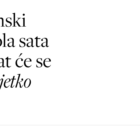
nski
la sata
t će se
jetko