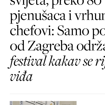
pjenušaca i vrhu
chefovi: Samo po
od Zagreba održa
festival kakav se ri
viđa