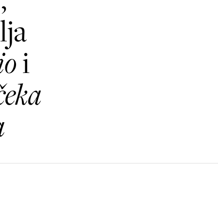
lja
io
i
čeka
a