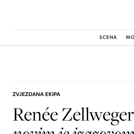
SCENA
MO
ZVJEZDANA EKIPA
Renée Zellweger
novim je izazovo