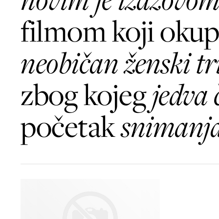
filmom koji okup
neobičan ženski tr
zbog kojeg
jedva 
početak
snimanj