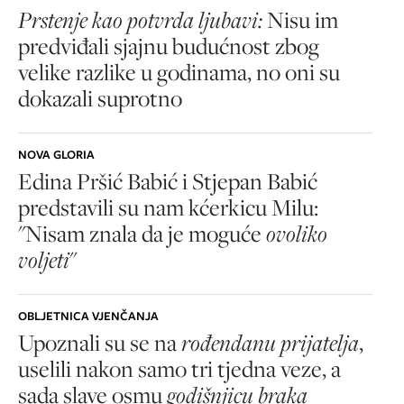
Prstenje kao potvrda ljubavi:
Nisu im
predviđali sjajnu budućnost zbog
velike razlike u godinama, no oni su
dokazali suprotno
NOVA GLORIA
Edina Pršić Babić i Stjepan Babić
predstavili su nam kćerkicu Milu:
"Nisam znala da je moguće
ovoliko
voljeti
"
OBLJETNICA VJENČANJA
Upoznali su se na
rođendanu prijatelja
,
uselili nakon samo tri tjedna veze, a
sada slave osmu
godišnjicu braka