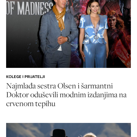
KOLEGE I PRIJATELJI
Najmlađa sestra Olsen i šarmantni
Doktor oduševili modnim izdanjima na
crvenom tepihu