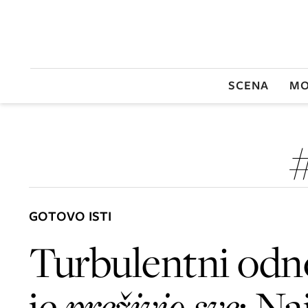
SCENA
MO
GOTOVO ISTI
Turbulentni odno
je
preživio sve
: Naj