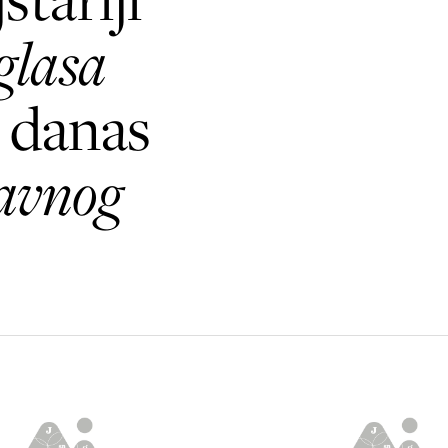
glasa
a danas
avnog