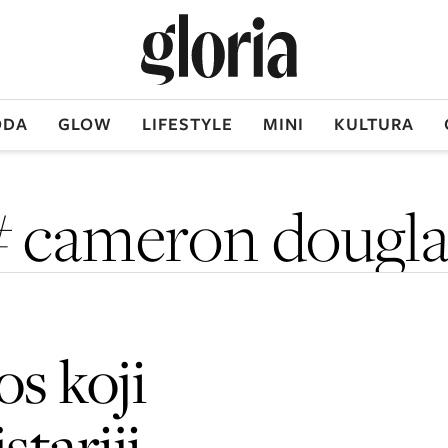
DA
GLOW
LIFESTYLE
MINI
KULTURA
# cameron dougla
s koji
stariji