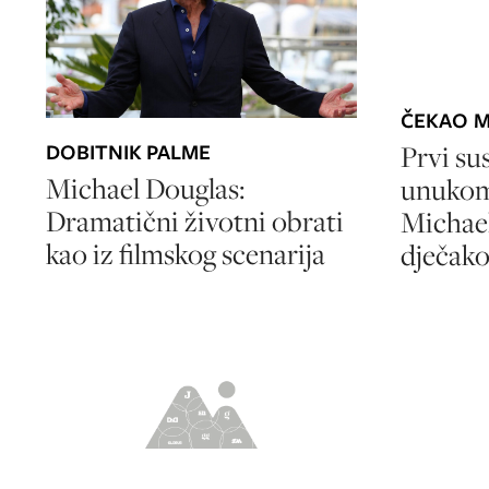
ČEKAO M
Prvi su
DOBITNIK PALME
Michael Douglas:
unukom
Dramatični životni obrati
Michael
kao iz filmskog scenarija
dječak