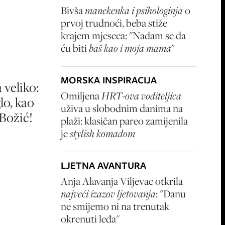
Bivša
manekenka i psihologinja
o
prvoj trudnoći, beba stiže
krajem mjeseca: "Nadam se da
ću biti
baš kao i moja mama
"
MORSKA INSPIRACIJA
 veliko:
Omiljena
HRT-ova voditeljica
lo, kao
uživa u slobodnim danima na
 Božić!
plaži: klasičan pareo zamijenila
je
stylish komadom
LJETNA AVANTURA
Anja Alavanja Viljevac otkrila
najveći izazov ljetovanja
: "Danu
ne smijemo ni na trenutak
okrenuti leđa"