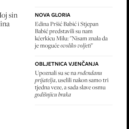
oj sin
NOVA GLORIA
dina
Edina Pršić Babić i Stjepan
Babić predstavili su nam
kćerkicu Milu: "Nisam znala da
je moguće
ovoliko voljeti
"
OBLJETNICA VJENČANJA
Upoznali su se na
rođendanu
prijatelja
, uselili nakon samo tri
tjedna veze, a sada slave osmu
godišnjicu braka