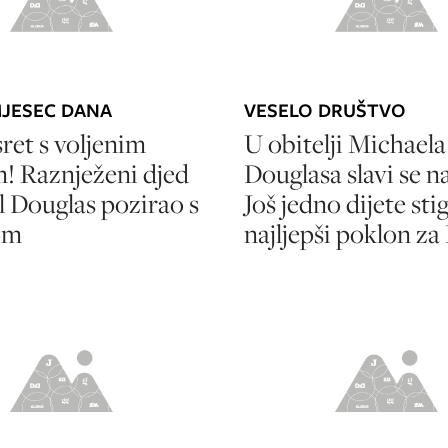
JESEC DANA
VESELO DRUŠTVO
sret s voljenim
U obitelji Michaela
! Raznježeni djed
Douglasa slavi se na
 Douglas pozirao s
Još jedno dijete stig
om
najljepši poklon za