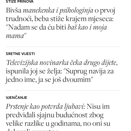
STIŽE PRINOVA
Bivša
manekenka i psihologinja
o prvoj
trudnoći, beba stiže krajem mjeseca:
"Nadam se da ću biti
baš kao i moja
mama
"
SRETNE VIJESTI
Televizijska novinarka čeka drugo dijete
,
ispunila joj se želja: "Suprug navija za
jedno ime, ja se još dvoumim"
VJENČANJE
Prstenje kao potvrda ljubavi:
Nisu im
predviđali sjajnu budućnost zbog
velike razlike u godinama, no oni su