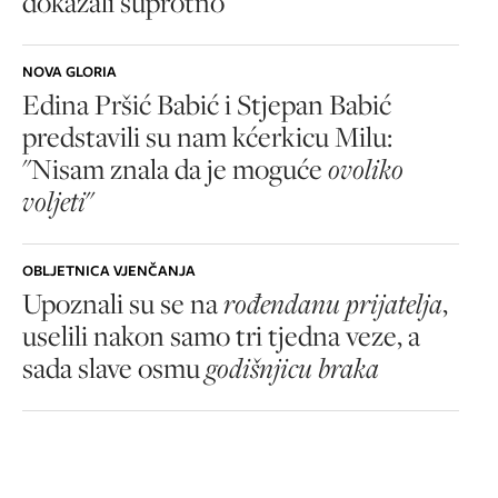
dokazali suprotno
NOVA GLORIA
Edina Pršić Babić i Stjepan Babić
predstavili su nam kćerkicu Milu:
"Nisam znala da je moguće
ovoliko
voljeti
"
OBLJETNICA VJENČANJA
Upoznali su se na
rođendanu prijatelja
,
uselili nakon samo tri tjedna veze, a
sada slave osmu
godišnjicu braka