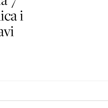
ica i
avi