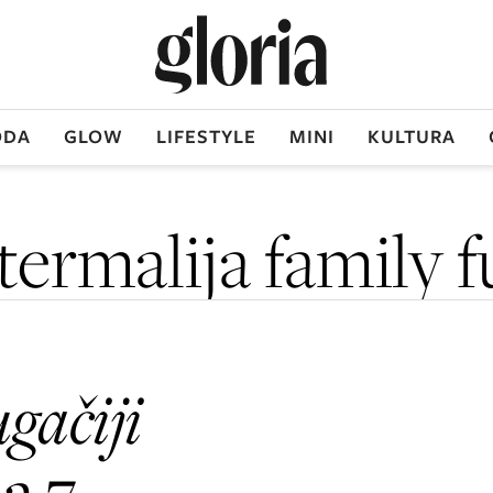
DA
GLOW
LIFESTYLE
MINI
KULTURA
termalija family 
gačiji
ma 7