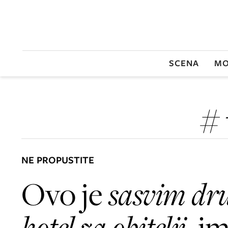
SCENA
MO
# 
NE PROPUSTITE
Ovo je
sasvim dru
hotel za obitelji
, i