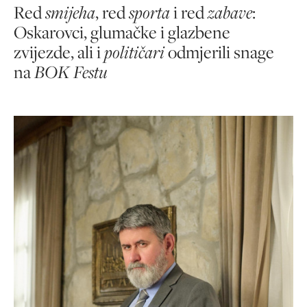
Red
smijeha
, red
sporta
i red
zabave
:
Oskarovci, glumačke i glazbene
zvijezde, ali i
političari
odmjerili snage
na
BOK Festu