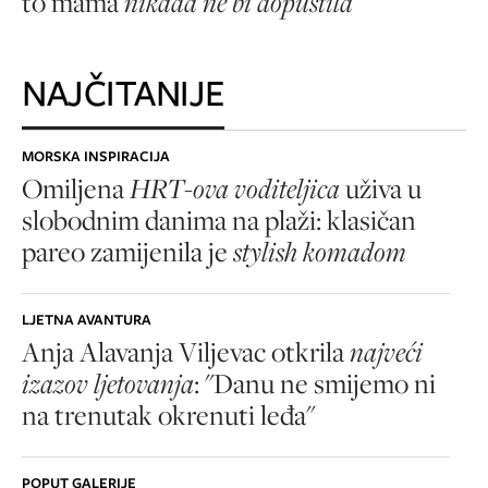
to mama
nikada ne bi dopustila
"
NAJČITANIJE
MORSKA INSPIRACIJA
Omiljena
HRT-ova voditeljica
uživa u
slobodnim danima na plaži: klasičan
pareo zamijenila je
stylish komadom
LJETNA AVANTURA
Anja Alavanja Viljevac otkrila
najveći
izazov ljetovanja
: "Danu ne smijemo ni
na trenutak okrenuti leđa"
POPUT GALERIJE