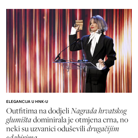
ELEGANCIJA U HNK-U
Outfitima na dodjeli
Nagrada hrvatskog
glumišta
dominirala je otmjena crna, no
neki su uzvanici oduševili
drugačijim
odabirima