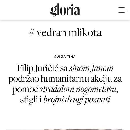
# vedran mlikota
SVI ZA TINA
Filip Juričić sa
sinom Janom
podržao humanitarnu akciju za
pomoć
stradalom nogometašu
,
stigli i
brojni drugi poznati