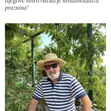
njegove smrti ostala je
nenadoknadiva
praznina
"