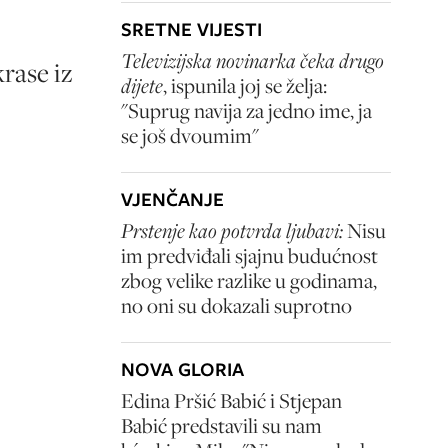
SRETNE VIJESTI
Televizijska novinarka čeka drugo
krase iz
dijete
, ispunila joj se želja:
"Suprug navija za jedno ime, ja
se još dvoumim"
VJENČANJE
Prstenje kao potvrda ljubavi:
Nisu
im predviđali sjajnu budućnost
zbog velike razlike u godinama,
no oni su dokazali suprotno
NOVA GLORIA
Edina Pršić Babić i Stjepan
Babić predstavili su nam