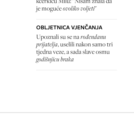
kćerkicu Milu: "Nisam znala da
je moguće
ovoliko voljeti
"
OBLJETNICA VJENČANJA
Upoznali su se na
rođendanu
prijatelja
, uselili nakon samo tri
tjedna veze, a sada slave osmu
godišnjicu braka