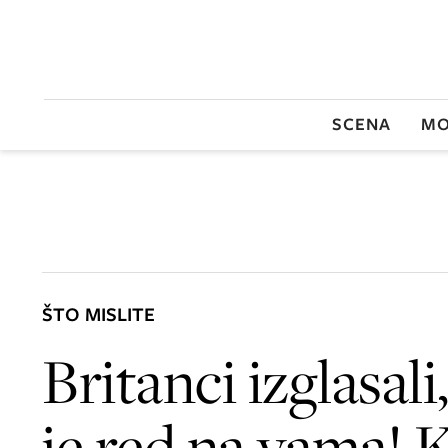
SCENA
MO
ŠTO MISLITE
Britanci izglasali
je red na vama! K