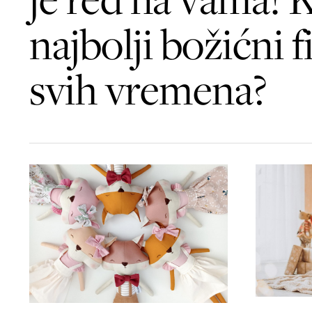
najbolji božićni f
svih vremena?