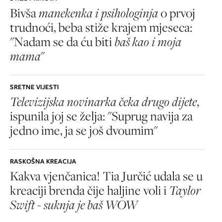
Bivša
manekenka i psihologinja
o prvoj
trudnoći, beba stiže krajem mjeseca:
"Nadam se da ću biti
baš kao i moja
mama
"
SRETNE VIJESTI
Televizijska novinarka čeka drugo dijete
,
ispunila joj se želja: "Suprug navija za
jedno ime, ja se još dvoumim"
RASKOŠNA KREACIJA
Kakva vjenčanica! Tia Jurčić udala se u
kreaciji brenda čije haljine voli i
Taylor
Swift - suknja je baš WOW