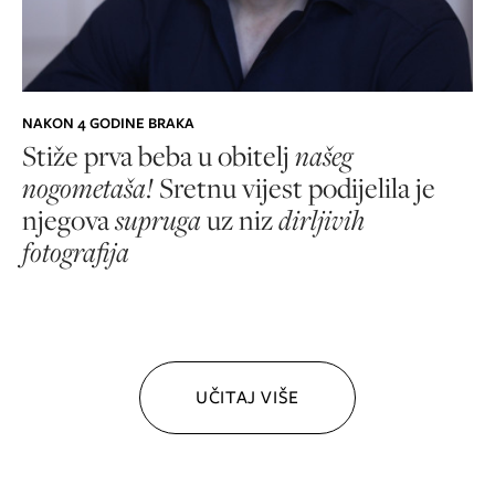
NAKON 4 GODINE BRAKA
Stiže prva beba u obitelj
našeg
nogometaša!
Sretnu vijest podijelila je
njegova
supruga
uz niz
dirljivih
fotografija
UČITAJ VIŠE