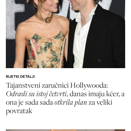
RIJETKI DETALJI
Tajanstveni zaručnici Hollywooda:
Odrasli su istoj četvrti
, danas imaju kćer, a
ona je sada sada
otkrila plan
za veliki
povratak