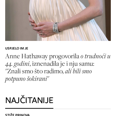
USPJELO IM JE
Anne Hathaway progovorila
o trudnoći u
44. godini
, iznenadila je i nju samu:
"Znali smo što radimo,
ali bili smo
potpuno šokirani
"
NAJČITANIJE
STIŽE PRINOVA