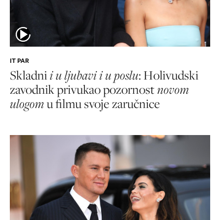
IT PAR
Skladni
i u ljubavi i u poslu
: Holivudski
zavodnik privukao pozornost
novom
ulogom
u filmu svoje zaručnice