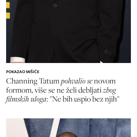
POKAZAO MIŠIĆE
Channing Tatum
pohvalio se
novom
formom, više se ne želi debljati
zbog
filmskih uloga
: "Ne bih uspio bez njih"