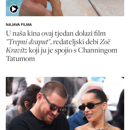
NAJAVA FILMA
U naša kina ovaj tjedan dolazi film
"Trepni dvaput"
, redateljski debi
Zoë
Kravitz
koji ju je spojio s Channingom
Tatumom