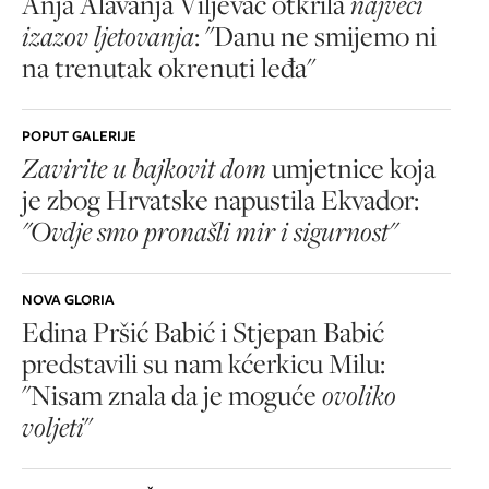
Anja Alavanja Viljevac otkrila
najveći
izazov ljetovanja
: "Danu ne smijemo ni
na trenutak okrenuti leđa"
POPUT GALERIJE
Zavirite u bajkovit dom
umjetnice koja
je zbog Hrvatske napustila Ekvador:
"Ovdje smo pronašli mir i sigurnost"
NOVA GLORIA
Edina Pršić Babić i Stjepan Babić
predstavili su nam kćerkicu Milu:
"Nisam znala da je moguće
ovoliko
voljeti
"