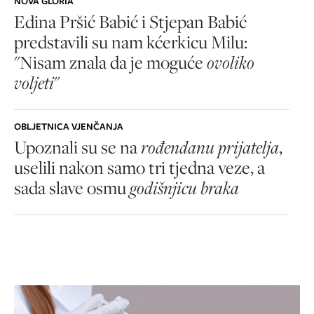
NOVA GLORIA
Edina Pršić Babić i Stjepan Babić
predstavili su nam kćerkicu Milu:
"Nisam znala da je moguće
ovoliko
voljeti
"
OBLJETNICA VJENČANJA
Upoznali su se na
rođendanu prijatelja
,
uselili nakon samo tri tjedna veze, a
sada slave osmu
godišnjicu braka