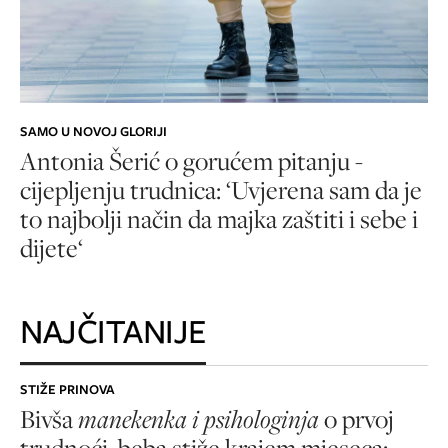
SAMO U NOVOJ GLORIJI
Antonia Šerić o gorućem pitanju -
cijepljenju trudnica: ‘Uvjerena sam da je
to najbolji način da majka zaštiti i sebe i
dijete‘
NAJČITANIJE
STIŽE PRINOVA
Bivša
manekenka i psihologinja
o prvoj
trudnoći, beba stiže krajem mjeseca: