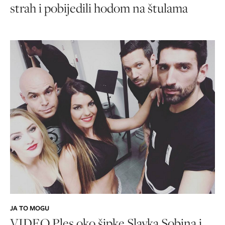
strah i pobijedili hodom na štulama
JA TO MOGU
VIDEO Ples oko šipke Slavka Sobina i