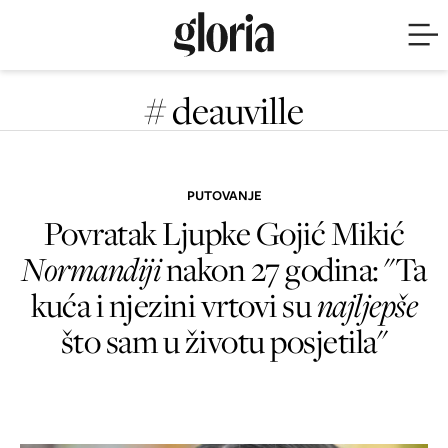
# deauville
PUTOVANJE
Povratak Ljupke Gojić Mikić
Normandiji
nakon 27 godina: "Ta
kuća i njezini vrtovi su
najljepše
što sam u životu posjetila"