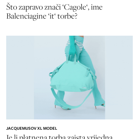
Što zapravo znači ‘Cagole‘, ime
Balenciagine ‘it‘ torbe?
JACQUEMUSOV XL MODEL
Je li platnena torba zaista vrijedna