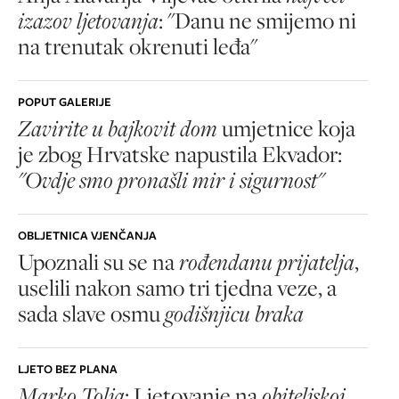
izazov ljetovanja
: "Danu ne smijemo ni
na trenutak okrenuti leđa"
POPUT GALERIJE
Zavirite u bajkovit dom
umjetnice koja
je zbog Hrvatske napustila Ekvador:
"Ovdje smo pronašli mir i sigurnost"
OBLJETNICA VJENČANJA
Upoznali su se na
rođendanu prijatelja
,
uselili nakon samo tri tjedna veze, a
sada slave osmu
godišnjicu braka
LJETO BEZ PLANA
Marko Tolja
: Ljetovanje na
obiteljskoj