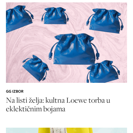
GG IZBOR
Na listi želja: kultna Loewe torba u
eklektičnim bojama