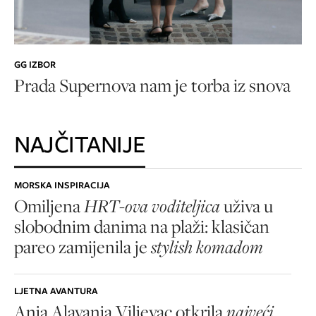
GG IZBOR
Prada Supernova nam je torba iz snova
NAJČITANIJE
MORSKA INSPIRACIJA
Omiljena
HRT-ova voditeljica
uživa u
slobodnim danima na plaži: klasičan
pareo zamijenila je
stylish komadom
LJETNA AVANTURA
Anja Alavanja Viljevac otkrila
najveći