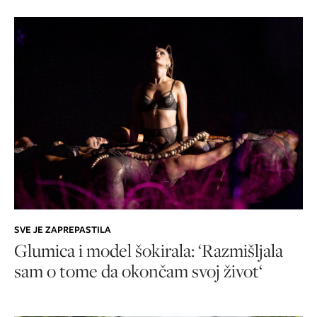
SVE JE ZAPREPASTILA
Glumica i model šokirala: ‘Razmišljala
sam o tome da okončam svoj život‘