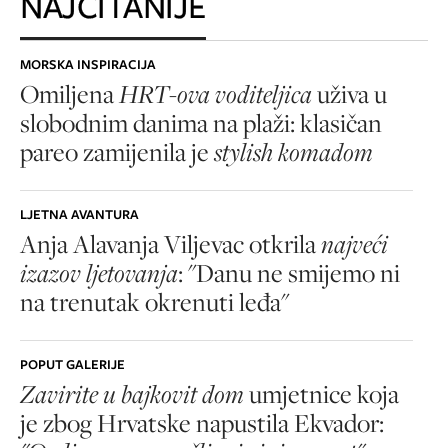
NAJČITANIJE
MORSKA INSPIRACIJA
Omiljena
HRT-ova voditeljica
uživa u
slobodnim danima na plaži: klasičan
pareo zamijenila je
stylish komadom
LJETNA AVANTURA
Anja Alavanja Viljevac otkrila
najveći
izazov ljetovanja
: "Danu ne smijemo ni
na trenutak okrenuti leđa"
POPUT GALERIJE
Zavirite u bajkovit dom
umjetnice koja
je zbog Hrvatske napustila Ekvador: