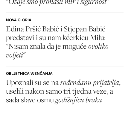
"Ovdje smo pronašli mir i sigurnost"
NOVA GLORIA
Edina Pršić Babić i Stjepan Babić
predstavili su nam kćerkicu Milu:
"Nisam znala da je moguće
ovoliko
voljeti
"
OBLJETNICA VJENČANJA
Upoznali su se na
rođendanu prijatelja
,
uselili nakon samo tri tjedna veze, a
sada slave osmu
godišnjicu braka