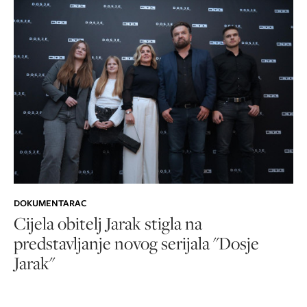
DOKUMENTARAC
Cijela obitelj Jarak stigla na
predstavljanje novog serijala "Dosje
Jarak"