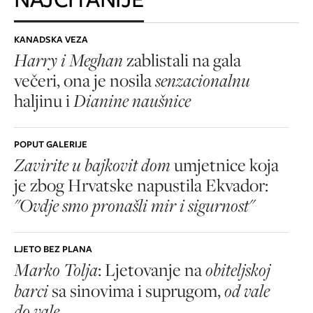
KANADSKA VEZA
Harry i Meghan
zablistali na gala
večeri, ona je nosila
senzacionalnu
haljinu i
Dianine naušnice
POPUT GALERIJE
Zavirite u bajkovit dom
umjetnice koja
je zbog Hrvatske napustila Ekvador:
"Ovdje smo pronašli mir i sigurnost"
LJETO BEZ PLANA
Marko Tolja
: Ljetovanje na
obiteljskoj
barci
sa sinovima i suprugom,
od vale
do vale