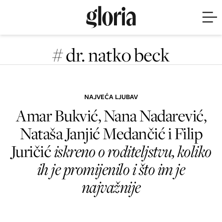
# dr. natko beck
NAJVEĆA LJUBAV
Amar Bukvić, Nana Nadarević,
Nataša Janjić Medančić i Filip
Juričić
iskreno o roditeljstvu, koliko
ih je promijenilo i što im je
najvažnije