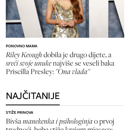
PONOVNO MAMA
Riley Keough
dobila je drugo dijete, a
sreći svoje unuke
najviše se veseli baka
Priscilla Presley:
"Ona vlada"
NAJČITANIJE
STIŽE PRINOVA
Bivša
manekenka i psihologinja
o prvoj
trudnoći, beba stiže krajem mjeseca: