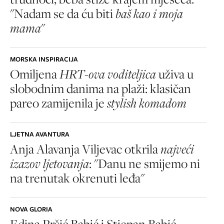
"Nadam se da ću biti
baš kao i moja
mama
"
MORSKA INSPIRACIJA
Omiljena
HRT-ova voditeljica
uživa u
slobodnim danima na plaži: klasičan
pareo zamijenila je
stylish komadom
LJETNA AVANTURA
Anja Alavanja Viljevac otkrila
najveći
izazov ljetovanja
: "Danu ne smijemo ni
na trenutak okrenuti leđa"
NOVA GLORIA
Edina Pršić Babić i Stjepan Babić