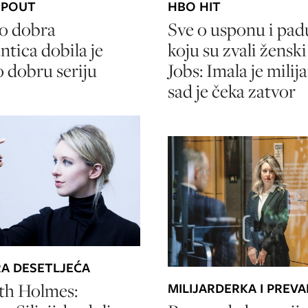
OPOUT
HBO HIT
o dobra
Sve o usponu i pad
ntica dobila je
koju su zvali žensk
o dobru seriju
Jobs: Imala je milija
sad je čeka zatvor
RA DESETLJEĆA
th Holmes:
MILIJARDERKA I PREV