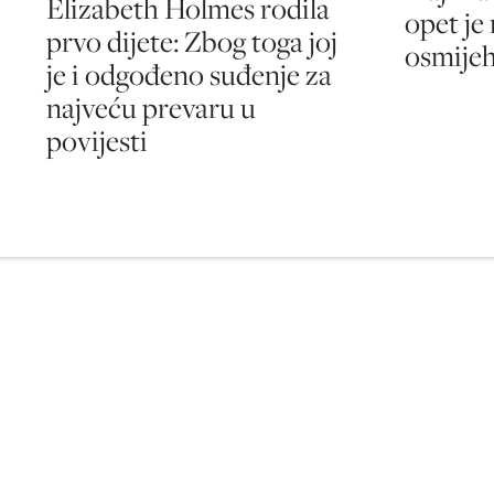
Elizabeth Holmes rodila
opet je 
prvo dijete: Zbog toga joj
osmijeh
je i odgođeno suđenje za
najveću prevaru u
povijesti