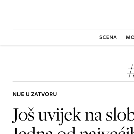
SCENA
MO
NIJE U ZATVORU
Još uvijek na slo
Jedna od najveći