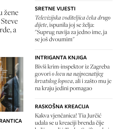
SRETNE VIJESTI
u žene
Televizijska voditeljica čeka drugo
i Steve
dijete
, ispunila joj se želja:
rde, a
"Suprug navija za jedno ime, ja
se još dvoumim"
INTRIGANTA KNJIGA
Bivši krim-inspektor iz Zagreba
govori
o lovu na najpoznatijeg
hrvatskog lopova
, ali i zašto mu je
na kraju jedini pomagao
RASKOŠNA KREACIJA
Kakva vjenčanica! Tia Jurčić
ARANTICA
udala se u kreaciji brenda čije