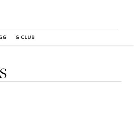
GG
G CLUB
s