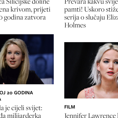
a Silicijske doline
Prevara kakvu svije
ena krivom, prijeti
pamti! Uskoro stiže
20 godina zatvora
serija o slučaju Eli
Holmes
JOJ 20 GODINA
A
 je cijeli svijet:
FILM
Jennifer Lawrence
a milijarderka