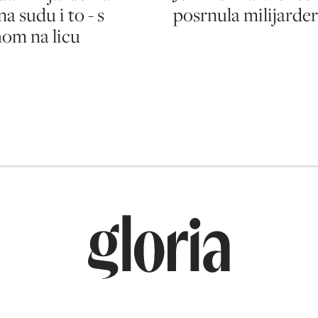
posrnula milijarde
na sudu i to - s
om na licu