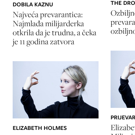
THE DR
DOBILA KAZNU
Ozbiljn
Najveća prevarantica:
prevara
Najmlađa milijarderka
ozbiljn
otkrila da je trudna, a čeka
je 11 godina zatvora
PRIJEVA
Elizabe
ELIZABETH HOLMES