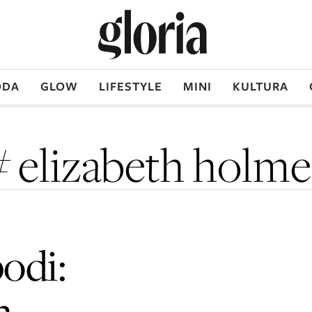
DA
GLOW
LIFESTYLE
MINI
KULTURA
# elizabeth holme
bodi:
h