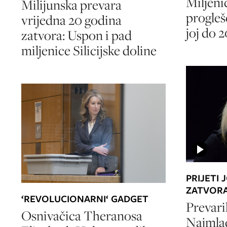
Miljenic
Milijunska prevara
progleš
vrijedna 20 godina
joj do 
zatvora: Uspon i pad
miljenice Silicijske doline
PRIJETI 
ZATVOR
‘REVOLUCIONARNI‘ GADGET
Prevarila
Osnivačica Theranosa
Najmlađ