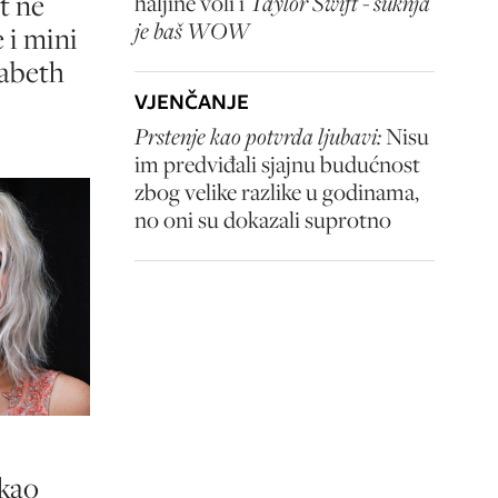
t ne
haljine voli i
Taylor Swift - suknja
je baš WOW
 i mini
zabeth
VJENČANJE
Prstenje kao potvrda ljubavi:
Nisu
im predviđali sjajnu budućnost
zbog velike razlike u godinama,
no oni su dokazali suprotno
 kao