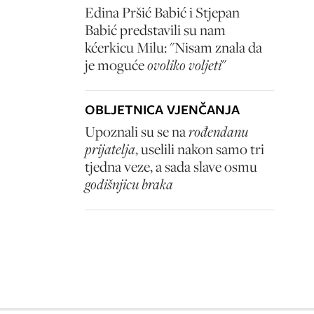
Edina Pršić Babić i Stjepan
Babić predstavili su nam
kćerkicu Milu: "Nisam znala da
je moguće
ovoliko voljeti
"
OBLJETNICA VJENČANJA
Upoznali su se na
rođendanu
prijatelja
, uselili nakon samo tri
tjedna veze, a sada slave osmu
godišnjicu braka