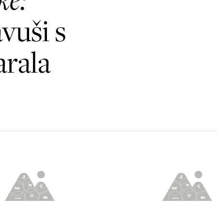
vuši s
arala