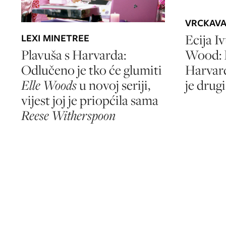
VRCKAV
Ecija Iv
LEXI MINETREE
Wood: I
Plavuša s Harvarda:
Harvar
Odlučeno je tko će glumiti
je drug
Elle Woods
u novoj seriji,
vijest joj je priopćila sama
Reese Witherspoon