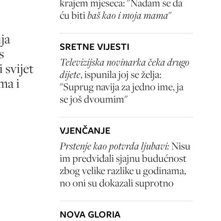
krajem mjeseca: "Nadam se da
ću biti
baš kao i moja mama
"
ja
SRETNE VIJESTI
s
Televizijska novinarka čeka drugo
 svijet
dijete
, ispunila joj se želja:
ma i
"Suprug navija za jedno ime, ja
se još dvoumim"
VJENČANJE
Prstenje kao potvrda ljubavi:
Nisu
im predviđali sjajnu budućnost
zbog velike razlike u godinama,
no oni su dokazali suprotno
NOVA GLORIA